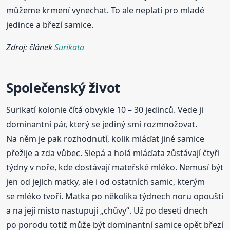
můžeme krmení vynechat. To ale neplatí pro mladé
jedince a březí samice.
Zdroj: článek
Surikata
Společenský život
Surikatí kolonie čítá obvykle 10 – 30 jedinců. Vede ji
dominantní pár, který se jediný smí rozmnožovat.
Na něm je pak rozhodnutí, kolik mláďat jiné samice
přežije a zda vůbec. Slepá a holá mláďata zůstávají čtyři
týdny v noře, kde dostávají mateřské mléko. Nemusí být
jen od jejich matky, ale i od ostatních samic, kterým
se mléko tvoří. Matka po několika týdnech noru opouští
a na její místo nastupují „chůvy“. Už po deseti dnech
po porodu totiž může být dominantní samice opět březí