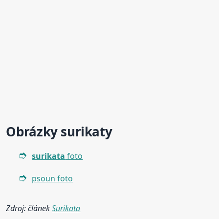
Obrázky surikaty
surikata
foto
psoun foto
Zdroj: článek
Surikata