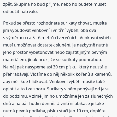
zpět. Skupina ho buď přijme, nebo ho budete muset
odloučit natrvalo.
Pokud se přesto rozhodnete surikaty chovat, musíte
jim vybudovat venkovní i vnitřní výběh, oba dva
s výměrou cca 5 - 6 metrů čtverečních. Venkovní výběh
musí umožňovat dostatek slunění. Je nezbytně nutné
jeho prostor vybetonovat nebo zajistit jiným pevným
materiálem, jinak hrozí, že se surikaty podhrabou.
Na něj pak nasypeme asi 30 cm písku, který neustále
přehrabávají. Vložíme do něj několik kořenů a kamenů,
aby měli kde hlídkovat. Venkovní výběh musíte také
oplotit a to i ze shora. Surikaty v něm pobývají od jara
do podzimu, v zimě jim ho umožníme jen za slunečných
dnů a na pár hodin denně. U vnitřní ubikace je také
nutná pevná podlaha, písku stačí jen 10 cm, doplňte