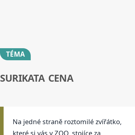
TÉMA
SURIKATA CENA
Na jedné straně roztomilé zvířátko,
které si vás v ZOO, stojíce za