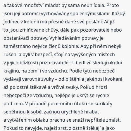
a takové množství mláďat by sama neuhlídala. Proto
jsou její potomci vychovávány společnými silami. Každý
jedinec v kolonii má přesně dané své poslání. Ať již
to jsou zmiňované chůvy, dále pak pozorovatelé nebo
obstarávači potravy. Vyhledáváním potravy je
zaměstnáno nejvíce členů kolonie. Aby při něm nebyli
rušeni a byli v bezpečí, stojí na vyvýšených místech
v jejich blízkosti pozorovatelé. Ti bedlivě sledují okolní
krajinu, na zemi i ve vzduchu. Podle tytu nebezpečí
vydávají varovné zvuky – od pištění a jakéhosi kvokání
až po ostré štěkavé a vrčivé zvuky. Pokud hrozí
nebezpečí ze vzduchu, nejlépe je ukrýt se rychle
pod zem. V případě pozemního útoku se surikaty
seběhnou k sobě, začnou urychleně hrabat
a vytvářením oblaku prachu se snaží nepřítele zmást.
Pokud to nevyjde, naježí srst, zlostně štěkají a jako