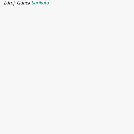
Zdroj: článek
Surikata