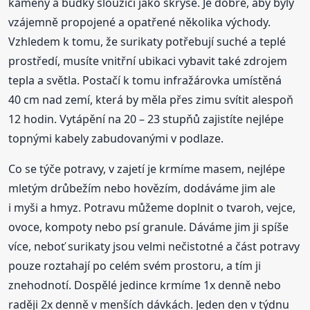
kameny a budky sloužící jako skrýše. Je dobré, aby byly
vzájemně propojené a opatřené několika východy.
Vzhledem k tomu, že surikaty potřebují suché a teplé
prostředí, musíte vnitřní ubikaci vybavit také zdrojem
tepla a světla. Postačí k tomu infražárovka umístěná
40 cm nad zemí, která by měla přes zimu svítit alespoň
12 hodin. Vytápění na 20 – 23 stupňů zajistíte nejlépe
topnými kabely zabudovanými v podlaze.
Co se týče potravy, v zajetí je krmíme masem, nejlépe
mletým drůbežím nebo hovězím, dodáváme jim ale
i myši a hmyz. Potravu můžeme doplnit o tvaroh, vejce,
ovoce, kompoty nebo psí granule. Dáváme jim ji spíše
více, neboť surikaty jsou velmi nečistotné a část potravy
pouze roztahají po celém svém prostoru, a tím ji
znehodnotí. Dospělé jedince krmíme 1x denně nebo
raději 2x denně v menších dávkách. Jeden den v týdnu