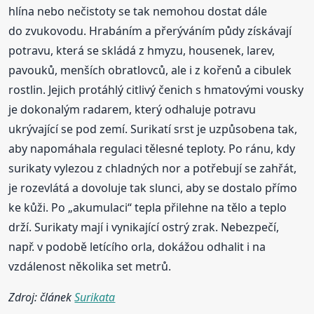
hlína nebo nečistoty se tak nemohou dostat dále
do zvukovodu. Hrabáním a přerýváním půdy získávají
potravu, která se skládá z hmyzu, housenek, larev,
pavouků, menších obratlovců, ale i z kořenů a cibulek
rostlin. Jejich protáhlý citlivý čenich s hmatovými vousky
je dokonalým radarem, který odhaluje potravu
ukrývající se pod zemí. Surikatí srst je uzpůsobena tak,
aby napomáhala regulaci tělesné teploty. Po ránu, kdy
surikaty vylezou z chladných nor a potřebují se zahřát,
je rozevlátá a dovoluje tak slunci, aby se dostalo přímo
ke kůži. Po „akumulaci“ tepla přilehne na tělo a teplo
drží. Surikaty mají i vynikající ostrý zrak. Nebezpečí,
např. v podobě letícího orla, dokážou odhalit i na
vzdálenost několika set metrů.
Zdroj: článek
Surikata