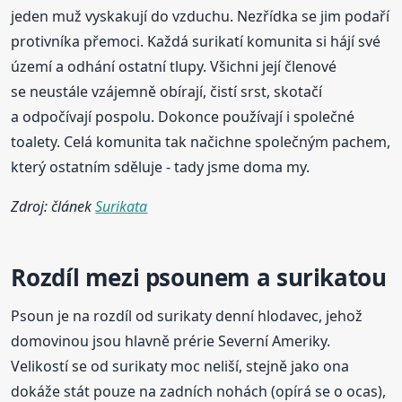
jeden muž vyskakují do vzduchu. Nezřídka se jim podaří
protivníka přemoci. Každá surikatí komunita si hájí své
území a odhání ostatní tlupy. Všichni její členové
se neustále vzájemně obírají, čistí srst, skotačí
a odpočívají pospolu. Dokonce používají i společné
toalety. Celá komunita tak načichne společným pachem,
který ostatním sděluje - tady jsme doma my.
Zdroj: článek
Surikata
Rozdíl mezi psounem a surikatou
Psoun je na rozdíl od surikaty denní hlodavec, jehož
domovinou jsou hlavně prérie Severní Ameriky.
Velikostí se od surikaty moc neliší, stejně jako ona
dokáže stát pouze na zadních nohách (opírá se o ocas),