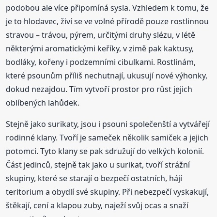
podobou ale více připomíná sysla. Vzhledem k tomu, že
je to hlodavec, živí se ve volné přírodě pouze rostlinnou
stravou – trávou, pýrem, určitými druhy slézu, v létě
některými aromatickými keříky, v zimě pak kaktusy,
bodláky, kořeny i podzemními cibulkami. Rostlinám,
které psounům příliš nechutnají, ukusují nové výhonky,
dokud nezajdou. Tím vytvoří prostor pro růst jejich
oblíbených lahůdek.
Stejně jako surikaty, jsou i psouni společenští a vytvářejí
rodinné klany. Tvoří je sameček několik samiček a jejich
potomci. Tyto klany se pak sdružují do velkých kolonií.
Část jedinců, stejně tak jako u surikat, tvoří strážní
skupiny, které se starají o bezpečí ostatních, hájí
teritorium a obydlí své skupiny. Při nebezpečí vyskakují,
štěkají, cení a klapou zuby, naježí svůj ocas a snaží