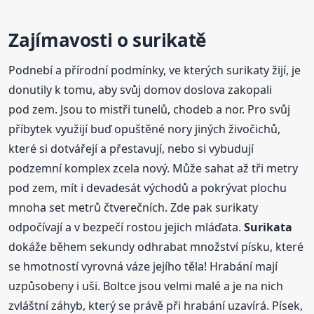
Zajímavosti o surikatě
Podnebí a přírodní podmínky, ve kterých surikaty žijí, je
donutily k tomu, aby svůj domov doslova zakopali
pod zem. Jsou to mistři tunelů, chodeb a nor. Pro svůj
příbytek využijí buď opuštěné nory jiných živočichů,
které si dotvářejí a přestavují, nebo si vybudují
podzemní komplex zcela nový. Může sahat až tři metry
pod zem, mít i devadesát východů a pokrývat plochu
mnoha set metrů čtverečních. Zde pak surikaty
odpočívají a v bezpečí rostou jejich mláďata.
Surikata
dokáže během sekundy odhrabat množství písku, které
se hmotností vyrovná váze jejího těla! Hrabání mají
uzpůsobeny i uši. Boltce jsou velmi malé a je na nich
zvláštní záhyb, který se právě při hrabání uzavírá. Písek,