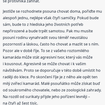
se protivníka zahnat.
Jestliže se rozhodnete psouna chovat doma, pořiďte mu
alespoň jednu, nejlépe však čtyři samičky. Pokud bude
sám, bude to z hlediska jeho životních potřeb
nepřirozené a bude trpět samotou. Pak mu musíte
psouní rodinu vynahradit svou téměř neustálou
pozorností a láskou, často ho chovat a mazlit se s ním.
Pozor ale v době říje. To se z vašeho roztomilého
kamaráda může stát agresivní tvor, který vás může
i kousnout. Agresivně se může chovat i k vašim
návštěvám. Proto se doporučuje v této době umístit ho
raději do klece. Po skončení říje je z něho ale opět ten
milý zvířecí kamarád. Malé psouňátko může získat buď
od soukromého chovatele, nebo ze zoologické zahrady.
Na rozdíl od surikaty přijde jeho pořízení levněji –
na čtyři až šest tisíc.