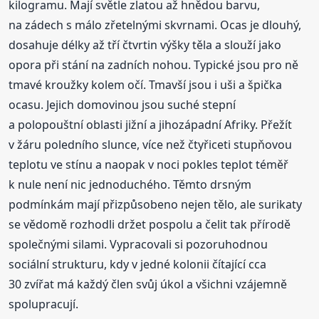
kilogramu. Mají světle zlatou až hnědou barvu,
na zádech s málo zřetelnými skvrnami. Ocas je dlouhý,
dosahuje délky až tří čtvrtin výšky těla a slouží jako
opora při stání na zadních nohou. Typické jsou pro ně
tmavé kroužky kolem očí. Tmavší jsou i uši a špička
ocasu. Jejich domovinou jsou suché stepní
a polopouštní oblasti jižní a jihozápadní Afriky. Přežít
v žáru poledního slunce, více než čtyřiceti stupňovou
teplotu ve stínu a naopak v noci pokles teplot téměř
k nule není nic jednoduchého. Těmto drsným
podmínkám mají přizpůsobeno nejen tělo, ale surikaty
se vědomě rozhodli držet pospolu a čelit tak přírodě
společnými silami. Vypracovali si pozoruhodnou
sociální strukturu, kdy v jedné kolonii čítající cca
30 zvířat má každý člen svůj úkol a všichni vzájemně
spolupracují.