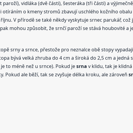
paroží), vidláka (dvě části), šesteráka (tři části) a výjimečně
nci otíráním o kmeny stromů zbavují uschlého kožního obalu 
íjnu. V přírodě se také někdy vyskytuje srnec parukář, což 
k mohou způsobit, že srnčí paroží se stává houbovité a je tr
stopě srny a srnce, přestože pro neznalce obě stopy vypadají 
Stopa bývá velká zhruba do 4 cm a široká do 2,5 cm a jedná s
 je to méně než u srnce). Pokud je
srna
v klidu, tak je klidná
sky. Pokud ale běží, tak se zvyšuje délka kroku, ale zároveň
s