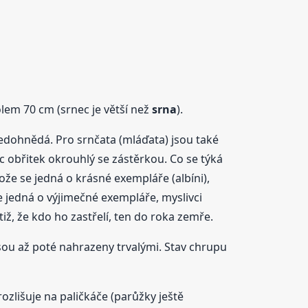
olem 70 cm (srnec je větší než
srna
).
šedohnědá. Pro srnčata (mláďata) jsou také
víc obřitek okrouhlý se zástěrkou. Co se týká
tože se jedná o krásné exempláře (albíni),
se jedná o výjimečné exempláře, myslivci
tiž, že kdo ho zastřelí, ten do roka zemře.
sou až poté nahrazeny trvalými. Stav chrupu
ozlišuje na paličkáče (parůžky ještě