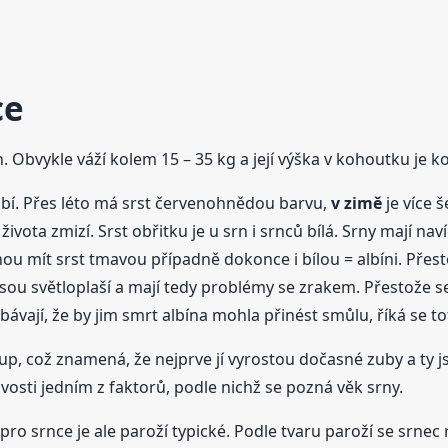
ce
Obvykle váží kolem 15 – 35 kg a její výška v kohoutku je k
bdobí. Přes léto má srst červenohnědou barvu,
v zimě
je více 
života zmizí. Srst obřitku je u srn i srnců bílá. Srny mají na
mohou mít srst tmavou případně dokonce i bílou = albíni. Přes
e jsou světloplaší a mají tedy problémy se zrakem. Přestože 
obávají, že by jim smrt albína mohla přinést smůlu, říká se to
up, což znamená, že nejprve jí vyrostou dočasné zuby a ty j
livosti jedním z faktorů, podle nichž se pozná věk srny.
ro srnce je ale paroží typické. Podle tvaru paroží se srnec r