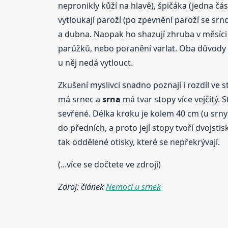
nepronikly kůží na hlavě), špičáka (jedna část 
vytloukají paroží (po zpevnění paroží se sr
a dubna. Naopak ho shazují zhruba v měsíci ř
parůžků, nebo poranění varlat. Oba důvody pa
u něj nedá vytlouct.
Zkušení myslivci snadno poznají i rozdíl ve 
má srnec a
srna
má tvar stopy více vejčitý. 
sevřené. Délka kroku je kolem 40 cm (u srny
do předních, a proto její stopy tvoří dvojsti
tak oddělené otisky, které se nepřekrývají.
(...více se dočtete ve zdroji)
Zdroj: článek
Nemoci u srnek