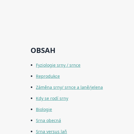
OBSAH
Fyziologie srny / srnce
Reprodukce
Záměna srny/ srnce a laně/jelena
Kdy se rodí srny
Biologie
Srna obecná
Srna versus laň