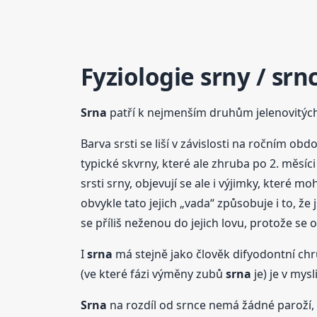
Fyziologie srny / srn
Srna
patří k nejmenším druhům jelenovitých. 
Barva srsti se liší v závislosti na ročním o
typické skvrny, které ale zhruba po 2. měsíci 
srsti srny, objevují se ale i výjimky, které 
obvykle tato jejich „vada“ způsobuje i to, ž
se příliš neženou do jejich lovu, protože se 
I
srna
má stejně jako člověk difyodontní chr
(ve které fázi výměny zubů
srna
je) je v mys
Srna
na rozdíl od srnce nemá žádné paroží, p