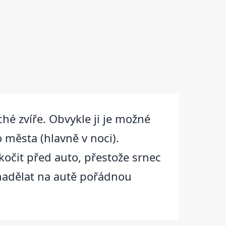
ché zvíře. Obvykle ji je možné
 města (hlavně v noci).
kočit před auto, přestože srnec
 nadělat na autě pořádnou