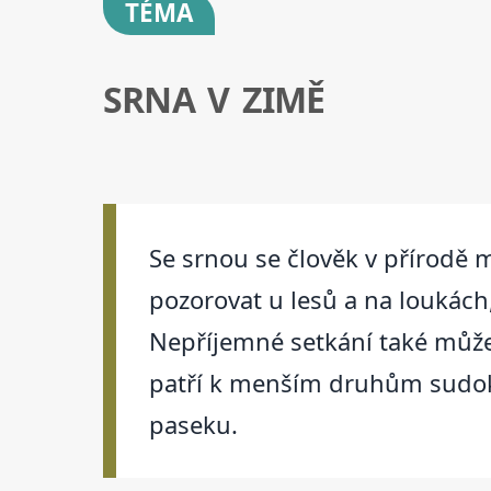
TÉMA
SRNA V ZIMĚ
Se srnou se člověk v přírodě m
pozorovat u lesů a na loukách,
Nepříjemné setkání také může 
patří k menším druhům sudoko
paseku.