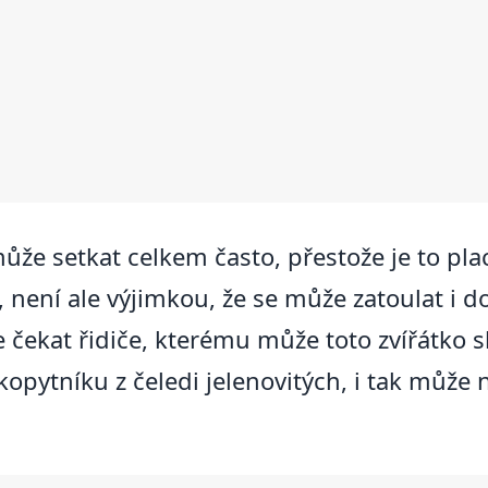
ůže setkat celkem často, přestože je to pla
 není ale výjimkou, že se může zatoulat i do
čekat řidiče, kterému může toto zvířátko s
pytníku z čeledi jelenovitých, i tak může