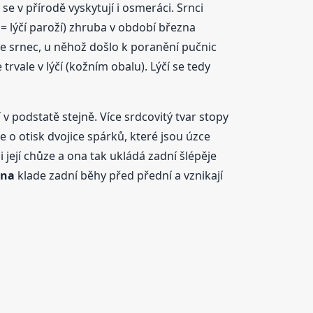
 se v přírodě vyskytují i osmeráci. Srnci
= lýčí paroží) zhruba v období března
je srnec, u něhož došlo k poranění pučnic
vale v lýčí (kožním obalu). Lýčí se tedy
v podstatě stejně. Více srdcovitý tvar stopy
e o otisk dvojice spárků, které jsou úzce
 i její chůze a ona tak ukládá zadní šlépěje
rna
klade zadní běhy před přední a vznikají