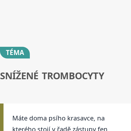
TÉMA
SNÍŽENÉ TROMBOCYTY
Máte doma psího krasavce, na
kterého stojí v řadě zástupy fen