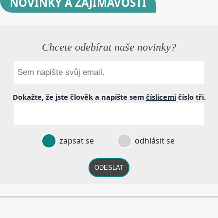
NOVINKY
A ZAJÍMAVOSTI
Chcete odebírat naše novinky?
Dokažte, že jste člověk a napište sem
číslicemi
číslo
tři
.
zapsat se
odhlásit se
ODESLAT