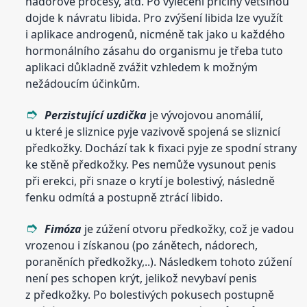
nádorové procesy, atd. Po vyléčení příčiny většinou
dojde k návratu libida. Pro zvýšení libida lze využít
i aplikace androgenů, nicméně tak jako u každého
hormonálního zásahu do organismu je třeba tuto
aplikaci důkladně zvážit vzhledem k možným
nežádoucím účinkům.
Perzistující uzdička
je vývojovou anomálií,
u které je sliznice pyje vazivově spojená se sliznicí
předkožky. Dochází tak k fixaci pyje ze spodní strany
ke stěně předkožky. Pes nemůže vysunout penis
při erekci, při snaze o krytí je bolestivý, následně
fenku odmítá a postupně ztrácí libido.
Fimóza
je zúžení otvoru předkožky, což je vadou
vrozenou i získanou (po zánětech, nádorech,
poraněních předkožky,..). Následkem tohoto zúžení
není pes schopen krýt, jelikož nevybaví penis
z předkožky. Po bolestivých pokusech postupně