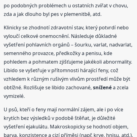
po podobných problémech u ostatních zvířat v chovu,
zda a jak dlouho byl pes v plemenitbě, atd.
Klinicky se zhodnotí zdravotní stav, který potvrdí nebo
vyloučí celkové onemocnění. Následuje důkladné
vyšetření pohlavních orgánů – šourku, varlat, nadvarlat,
semenného provazce, předkožky a penisu, kde
pohledem a pohmatem zjišťujeme jakékoli abnormality.
Libido se vyšetřuje v přítomnosti hárající feny, což
vzhledem k různým rušivým vlivům prostředí může být
obtížné. Rozlišuje se libido zachované,
snížené
a zcela
vymizelé.
U psů, kteří o feny mají normální zájem, ale i po více
krytích bez výsledků v podobě štěňat, je důležité
vyšetření ejakulátu. Makroskopicky se hodnotí objem,
barva, konzistence a cizí příměsi (např. krve, hnisu, atd.),