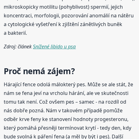
mikroskopicky motilitu (pohyblivost) spermií, jejich
koncentraci, morfologii, pozorování anomálií na nátěru
a cytologické vyšetření k zjištění zánětlivých buněk
a bakterií.
Zdroj: článek
Snížené libido u psa
Proč nemá zájem?
Hárající fence odolá málokterý pes. Může se ale stát, že
nám se fena jeví na vrcholu hárání, ale ve skutečnosti
tomu tak není. Což ovšem pes – samec - na rozdíl od
nás dobře pozná. Nám v takovém případě pomůže
odběr krve feny ke stanovení hodnoty progesteronu,
který pomáhá přesněji termínovat krytí - tedy den, kdy
bude svolná k páření fena (a měl by být i pes). Další