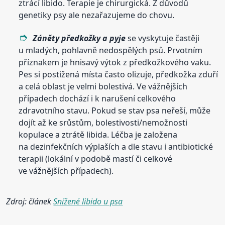
ztrácí libido. Terapie je chirurgická. Z důvodů
genetiky psy ale nezařazujeme do chovu.
Záněty předkožky a pyje
se vyskytuje častěji
u mladých, pohlavně nedospělých psů. Prvotním
příznakem je hnisavý výtok z předkožkového vaku.
Pes si postižená místa často olizuje, předkožka zduří
a celá oblast je velmi bolestivá. Ve vážnějších
případech dochází i k narušení celkového
zdravotního stavu. Pokud se stav psa neřeší, může
dojít až ke srůstům, bolestivosti/nemožnosti
kopulace a ztrátě libida. Léčba je založena
na dezinfekčních výplaších a dle stavu i antibiotické
terapii (lokální v podobě mastí či celkové
ve vážnějších případech).
Zdroj: článek
Snížené libido u psa