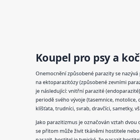
Koupel pro psy a ko
Onemocnění způsobené parazity se nazývá p
na ektoparazitózy (způsobené zevními parazi
je následující: vnitřní parazité (endoparazi
periodě svého vývoje (tasemnice, motolice, o
klíšťata, trudníci, svrab, dravčíci, sametky, vš
Jako parazitizmus je označován vztah dvou or
se přitom může živit tkáněmi hostitele nebo
parazit–hostitel je typické, že parazit host