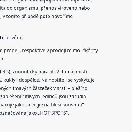
azita do organismu, přenos virového nebo
, v tomto případě poté hovoříme
ti
červům).
m prodeji, respektive v prodeji mimo lékárny
m.
 felis), zoonotický parazit. V domácnosti
 kukly i dospělce. Na hostiteli se vyskytuje
bných tmavých částeček v srsti – blešího
ablešení citlivých jedinců jsou zarudlá
ačuje jako „alergie na bleší kousnutí“.
u“ označována jako „HOT SPOTS“.