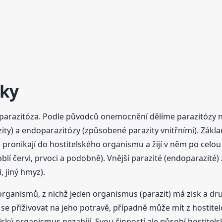
čky
arazitóza. Podle původců onemocnění dělíme parazitózy na
ty) a endoparazitózy (způsobené parazity vnitřními). Zákla
té) pronikají do hostitelského organismu a žijí v něm po cel
blí červi, prvoci a podobně). Vnější parazité (endoparazité
i, jiný hmyz).
ganismů, z nichž jeden organismus (parazit) má zisk a druhý
 se přiživovat na jeho potravě, případně může mít z hostite
itelský organismus nezabíjí. Svou činností ale působí host