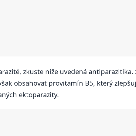
parazité, zkuste níže uvedená antiparaziti
ak obsahovat provitamín B5, který zlepšuje
aných ektoparazity.