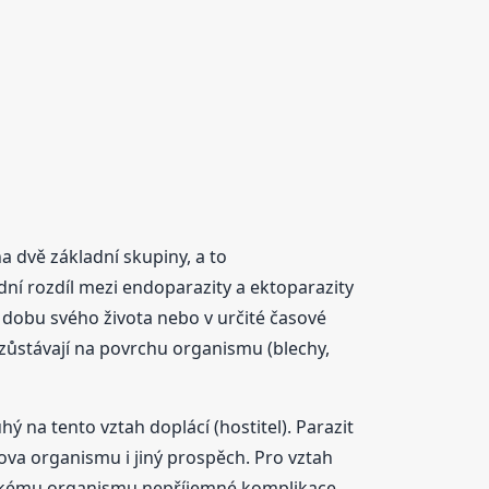
 dvě základní skupiny, a to
dní rozdíl mezi endoparazity a ektoparazity
ou dobu svého života nebo v určité časové
) zůstávají na povrchu organismu (blechy,
 na tento vztah doplácí (hostitel). Parazit
lova organismu i jiný prospěch. Pro vztah
itelskému organismu nepříjemné komplikace,