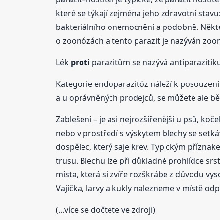
které se týkají zejména jeho zdravotní stav
bakteriálního onemocnění a podobně. Někte
o zoonózách a tento parazit je nazýván zoo
Lék
proti
parazitům se nazývá antiparazitiku
Kategorie endoparazitóz náleží k posouzení 
a u oprávněných prodejců, se můžete ale běž
Zablešení – je asi nejrozšířenější u psů, koč
nebo v prostředí s výskytem blechy se setkává
dospělec, který saje krev. Typickým příznake
trusu. Blechu lze při důkladné prohlídce sr
místa, která si zvíře rozškrábe z důvodu vys
Vajíčka, larvy a kukly nalezneme v místě od
(...více se dočtete ve zdroji)