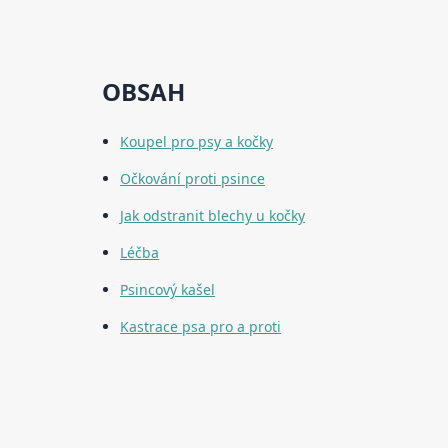
OBSAH
Koupel pro psy a kočky
Očkování proti psince
Jak odstranit blechy u kočky
Léčba
Psincový kašel
Kastrace psa pro a proti