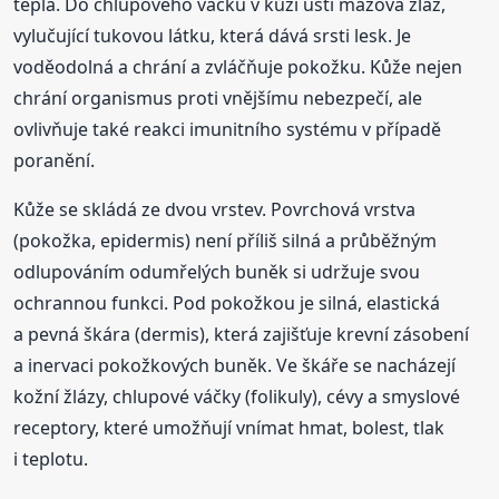
tepla. Do chlupového váčku v kůži ústí mazová žláz,
vylučující tukovou látku, která dává srsti lesk. Je
voděodolná a chrání a zvláčňuje pokožku. Kůže nejen
chrání organismus proti vnějšímu nebezpečí, ale
ovlivňuje také reakci imunitního systému v případě
poranění.
Kůže se skládá ze dvou vrstev. Povrchová vrstva
(pokožka, epidermis) není příliš silná a průběžným
odlupováním odumřelých buněk si udržuje svou
ochrannou funkci. Pod pokožkou je silná, elastická
a pevná škára (dermis), která zajišťuje krevní zásobení
a inervaci pokožkových buněk. Ve škáře se nacházejí
kožní žlázy, chlupové váčky (folikuly), cévy a smyslové
receptory, které umožňují vnímat hmat, bolest, tlak
i teplotu.