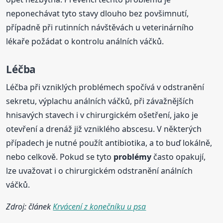
neponechávat tyto stavy dlouho bez povšimnutí,
případně při rutinních návštěvách u veterinárního
lékaře požádat o kontrolu análních váčků.
Léčba
Léčba při vzniklých problémech spočívá v odstranění
sekretu, výplachu análních váčků, při závažnějších
hnisavých stavech i v chirurgickém ošetření, jako je
otevření a drenáž již vzniklého abscesu. V některých
případech je nutné použít antibiotika, a to buď lokálně,
nebo celkově. Pokud se tyto
problémy
často opakují,
lze uvažovat i o chirurgickém odstranění análních
váčků.
Zdroj: článek
Krvácení z konečníku u psa