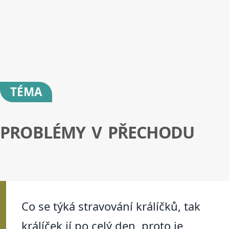
TÉMA
PROBLÉMY V PŘECHODU
Co se týká stravování králíčků, tak
králíček jí po celý den, proto je