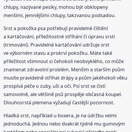
chlupy, nazývané pesíky, mohou být obklopeny
menšími, jemnějšími chlupy, takzvanou podsadou.
Srst a pokožka psa potřebují pravidelné čištění
a kartáčování, příležitostné stříhání či úpravu srsti
(trimování). Pravidelné kartáčování udržuje srst
ve výborném stavu a prokrví pokožku. Máte také
příležitost všimnout si čehokoli neobvyklého, co může
znamenat zdravotní problém. Menším a starším psům
musíte pravidelně stříhat drápy a psům jakéhokoli věku
prospívá péče o zuby, uši a oči. Psí srst se čistí
samovolně, ale většině psů prospěje občasná koupel.
Dlouhosrstá plemena vyžadují častější pozornost.
Hladká srst, například u boxera, je na údržbu velmi
jednoduchá. Jednou nebo dvakrát týdně mu gumovým