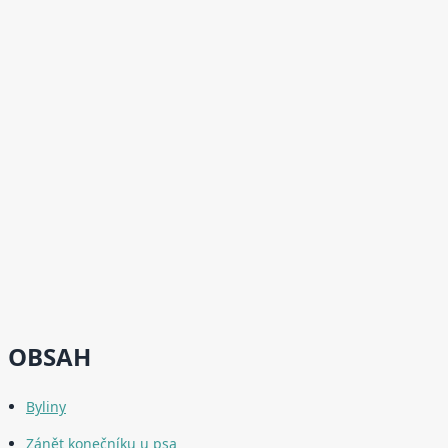
OBSAH
Byliny
Zánět konečníku u psa