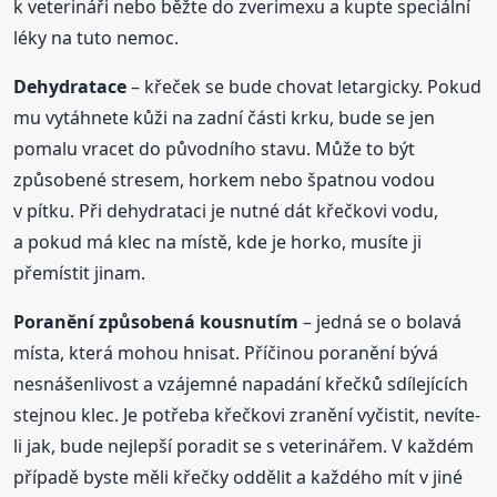
k veterináři nebo běžte do zverimexu a kupte speciální
léky na tuto nemoc.
Dehydratace
– křeček se bude chovat letargicky. Pokud
mu vytáhnete kůži na zadní části krku, bude se jen
pomalu vracet do původního stavu. Může to být
způsobené stresem, horkem nebo špatnou vodou
v pítku. Při dehydrataci je nutné dát křečkovi vodu,
a pokud má klec na místě, kde je horko, musíte ji
přemístit jinam.
Poranění způsobená kousnutím
– jedná se o bolavá
místa, která mohou hnisat. Příčinou poranění bývá
nesnášenlivost a vzájemné napadání křečků sdílejících
stejnou klec. Je potřeba křečkovi zranění vyčistit, nevíte-
li jak, bude nejlepší poradit se s veterinářem. V každém
případě byste měli křečky oddělit a každého mít v jiné