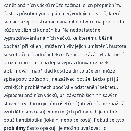
Zánět análních váčků může začínat jejich přeplněním,
často způsobeným ucpáním vývodných otvorů, které
se nacházejí po stranách análního otvoru na přechodu
kůže ve sliznici konečníku. Na nedostatečné
vyprazdňování análních váčků, ke kterému běžně
dochází při kálení, může mít vliv jejich umístění, hustota
sekretu či případná infekce. Není prokázán vliv krmení
utužujícího stolici na lepší vyprazdňování žlázek
a zkrmování například kostí za tímto účelem může
spíše psovi způsobit jiné zažívací potíže. Léčba při již
vzniklých problémech spočívá v odstranění sekretu,
výplachu análních váčků, při závažnějších hnisavých
stavech i v chirurgickém ošetření (otevření a drenáž již
vzniklého abscesu). V některých případech je nutné
použít antibiotika (lokální nebo celková). Pokud se tyto
problémy
často opakují, je možno uvažovat i o