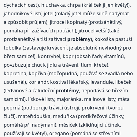
dýchacích cest), hluchavka, chrpa (králíček jí jen květy!),
jahodníkové listí, jetel (mladý jetel může silně nadýmat
a způsobit průjem), jitrocel kopinatý (protizánětlivý,
pomáhá při zažívacích potížích), jitrocel větší (také
protizánětlivý a tiší zažívací
problémy
), kokoška pastuší
tobolka (zastavuje krvácení, je absolutně nevhodný pro
březí samice!), kontryhel, kopr (obsah řady vitamínů,
povzbuzuje chuť k jídlu a trávení, tlumí křeče),
kopretina, kopřiva (močopudná, používá se zvadlá nebo
usušená!), koriandr, kostival lékařský, levandule, libeček
(ledvinové a žaludeční
problémy
, nepodává se březím
samicím!), lískové listy, majoránka, malinové listy, máta
peprná (podporuje trávicí ústrojí, prokrvení i tvorbu
žluči), mateřídouška, meduňka (protikřečové účinky,
pomáhá při nadýmání), měsíček (zklidňující účinek,
používají se květy!), oregano (pomáhá se střevními