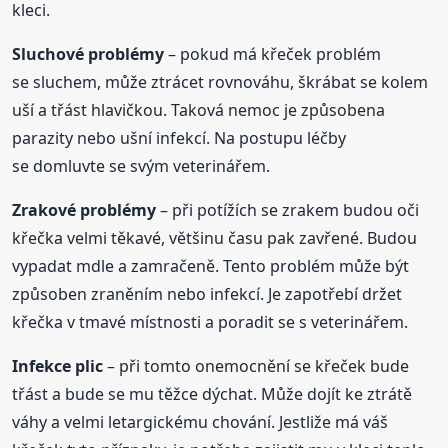
kleci.
Sluchové
problémy
– pokud má křeček problém
se sluchem, může ztrácet rovnováhu, škrábat se kolem
uší a třást hlavičkou. Taková nemoc je způsobena
parazity nebo ušní infekcí. Na postupu léčby
se domluvte se svým veterinářem.
Zrakové
problémy
– při potížích se zrakem budou oči
křečka velmi těkavé, většinu času pak zavřené. Budou
vypadat mdle a zamračeně. Tento problém může být
způsoben zraněním nebo infekcí. Je zapotřebí držet
křečka v tmavé místnosti a poradit se s veterinářem.
Infekce plic
– při tomto onemocnění se křeček bude
třást a bude se mu těžce dýchat. Může dojít ke ztrátě
váhy a velmi letargickému chování. Jestliže má váš