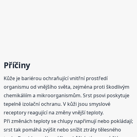
Příčiny
Kůže je bariérou ochraňující vnitřní prostředí
organismu od vnějšího světa, zejména proti škodlivým
chemikáliím a mikroorganismům. Srst psovi poskytuje
tepelně izolační ochranu. V kůži jsou smyslové
receptory reagující na změny vnější teploty.
Při změnách teploty se chlupy napřimují nebo pokládají;
srst tak pomáhá zvýšit nebo snížit ztráty tělesného