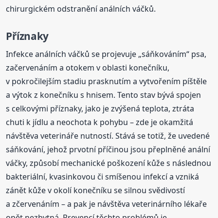
chirurgickém odstranění análních váčků.
Příznaky
Infekce análních váčků se projevuje „sáňkováním“ psa,
začervenáním a otokem v oblasti konečníku,
v pokročilejším stadiu prasknutím a vytvořením píštěle
a výtok z konečníku s hnisem. Tento stav bývá spojen
s celkovými příznaky, jako je zvýšená teplota, ztráta
chuti k jídlu a neochota k pohybu – zde je okamžitá
návštěva veterináře nutností. Stává se totiž, že uvedené
sáňkování, jehož prvotní příčinou jsou přeplněné anální
váčky, způsobí mechanické poškození kůže s následnou
bakteriální, kvasinkovou či smíšenou infekcí a vzniká
zánět kůže v okolí konečníku se silnou svědivostí
a zčervenáním – a pak je návštěva veterinárního lékaře
opět nezbytná. Prevencí těchto problémů je