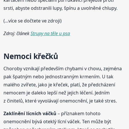
kartáčem nebo speciální psí rukavicí přejeďte proti
srsti, abyste odstranili lupy, špínu a uvolněné chlupy.
(...více se dočtete ve zdroji)
Zdroj: článek
Strupy na těle u psa
Nemoci křečků
Choroby vznikají především chybami v chovu, zejména
pak špatným nebo jednostranným krmením. U tak
malého zvířete, jako je křeček, platí, že předcházení
nemocem je daleko lepší než jejich léčení. Jedním
z činitelů, které vyvolávají onemocnění, je také stres.
Zaklínění lícních váčků
– příznakem tohoto
onemocnění bývá oteklý lícní váček. Ten může být