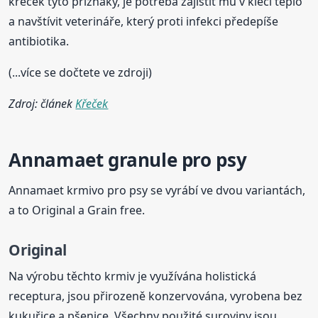
křeček tyto příznaky, je potřeba zajistit mu v kleci teplo
a navštívit veterináře, který proti infekci předepíše
antibiotika.
(...více se dočtete ve zdroji)
Zdroj: článek
Křeček
Annamaet granule pro psy
Annamaet krmivo pro psy se vyrábí ve dvou variantách,
a to Original a Grain free.
Original
Na výrobu těchto krmiv je využívána holistická
receptura, jsou přirozeně konzervována, vyrobena bez
kukuřice a pšenice. Všechny použité suroviny jsou