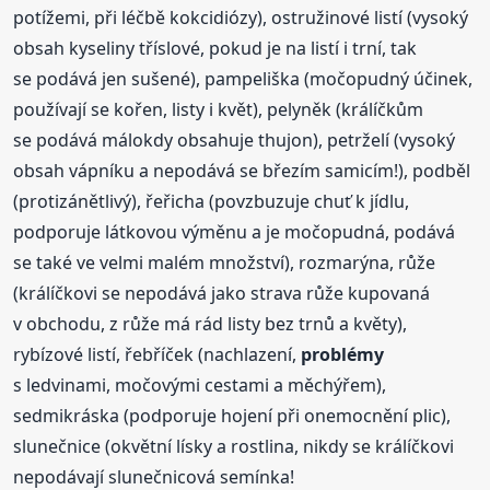
potížemi, při léčbě kokcidiózy), ostružinové listí (vysoký
obsah kyseliny tříslové, pokud je na listí i trní, tak
se podává jen sušené), pampeliška (močopudný účinek,
používají se kořen, listy i květ), pelyněk (králíčkům
se podává málokdy obsahuje thujon), petrželí (vysoký
obsah vápníku a nepodává se březím samicím!), podběl
(protizánětlivý), řeřicha (povzbuzuje chuť k jídlu,
podporuje látkovou výměnu a je močopudná, podává
se také ve velmi malém množství), rozmarýna, růže
(králíčkovi se nepodává jako strava růže kupovaná
v obchodu, z růže má rád listy bez trnů a květy),
rybízové listí, řebříček (nachlazení,
problémy
s ledvinami, močovými cestami a měchýřem),
sedmikráska (podporuje hojení při onemocnění plic),
slunečnice (okvětní lísky a rostlina, nikdy se králíčkovi
nepodávají slunečnicová semínka!