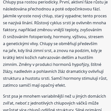
Chlupy psa rostou periodicky. První, aktivní fáze růstu je
následována přechodnou a poté odpočinkovou fází.
Jakmile vyroste nový chlup, starý vypadne; tento proces
se nazývá línání. Růstový cyklus srsti je ovlivněn mnoha
faktory, například změnou vnější teploty, zvyšováním
či snižováním fotoperiody, hormony, výživou, stresem
a genetickými vlivy. Chlupy se obměňují především
na jaře, kdy líná zimní srst, a znovu na podzim, kdy je
krátký letní kožich nahrazován delším a hustším
zimním. Změny v produkci hormonů hypofýzy, štítné
žlázy, nadledvin a pohlavních žláz dramaticky ovlivňují
strukturu a hustotu srsti. Samčí hormony stimulují růst,
zatímco samičí mají opačný efekt.
Srst psa je mnohem variabilnější než u jiných domácích
zvířat, neboť z jednotlivých chlupových váčků může
vyrůstat více chlupů odlišné struktury. Silné primární