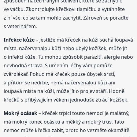
způsoben načechraným stelivem, které se zachytilo
ve váčku. Zkontrolujte křečkovi tlamičku a vytáhněte
z ní vše, co se tam mohlo zachytit. Zároveň se poraďte
s veterinářem.
Infekce kůže
– jestliže má křeček na kůži suchá loupavá
místa, načervenalou kůži nebo ubylý kožíšek, může jít
o infekci kůže. Tu mohou způsobit paraziti, alergie nebo
nevhodná strava. S určením léčby vám pomůže
zvěrolékař. Pokud má křeček pouze úbytek srsti,
a přitom se nedrbe, nemá načervenalou kůži ani
loupavá místa na kůži, může jít o projev stáří. Hodně
křečků s přibývajícím věkem jednoduše ztrácí kožíšek.
Mokrý ocásek
– křeček trpící touto nemocí je malátný,
má mokrý konec ocásku a měkký a mokrý trus. Tato
nemoc může křečka zabít, proto ho vezměte okamžitě