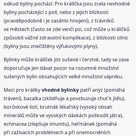
odkud byliny pochází. Pro králíčka jsou zcela nevhodné
byliny pocházející z polí, nebo z jejich blízkosti
(pravděpodobně i je zasáhlo hnojení), z trávníků
ve městech (často se zde venčí psi, což může u králíčků
způsobit vážné zdravotní komplikace), z blízkosti silnic
(byliny jsou znečištěny výfukovými plyny).
Bylinky může králíček jíst sušené i čerstvé, tady se zase
doporučuje jen dávat pozor na rozumné množství
sušených bylin obsahujících velké množství vápníku.
Mezi pro králíky
vhodné bylinky
patří anýz (pomáhá
trávení), bazalka (zklidňuje a povzbuzuje chuť k jídlu),
borůvkové listí, brutnák lékařský (vysoký obsah
minerálů může ve vysokých dávkách poškodit játra),
echinacea (zlepšuje imunitu), heřmánek (pomáhá
při zažívacích problémech a při onemocněních