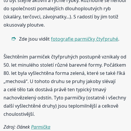
to být stejně aktivní a rychlé rybky. Rozhodně se nehodí
do společnosti pomalejších dlouhoploutvých ryb
(skaláry, terčovci, závojnatky...). S radostí by jim totiž
okusovaly ploutve.
Zde jsou vidět
fotografie parmičky čtyřpruhé
.
Šlechtěním parmiček čtyřpruhých postupně vznikaly od
50. let minulého století různé barevné formy. Počátkem
80. let byla vyšlechtěna forma zelená, které se také říká
„mechová“. U tohoto druhu se pruhy jakoby slévají
a celé tělo tak dostává právě ten typický tmavý
nachovězelený odstín. Tyto parmičky (ostatně i všechny
další vyšlechtěné druhy) jsou teplomilnější a celkově
choulostivější.
Zdroj: článek
Parmička