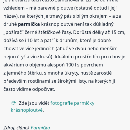
vzhledem – má barevné ploutve (ostatně odtud i její
název), na kterých je tmavý pás s bílým okrajem – a za
druhé
parmička
krásnoploutvá není tak důkladný
„požírač“ černé štětičkové řasy. Dorůstá délky až 15 cm,
dožívá se i 10 let a patří k druhům, které je dobré
chovat ve více jedincích (ať už ve dvou nebo menším
hejnu čtyř a více kusů). Ideálním prostředím pro chov je
akvárium o objemu alespoň 100 l s povrchem
z jemného štěrku, s mnoha úkryty, hustě zarostlé
především rostlinami se širokými listy, na kterých ji
často vidíme odpočívat.
Zde jsou vidět
fotografie parmičky
krásnoploutvé
.
Zdroj: článek
Parmička