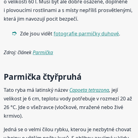
o velikosti 60 l. Musí být ale dobře osázené, doplněné
i plovoucími rostlinami a s místy nepříliš prosvětlenými,
která jim navozují pocit bezpečí.
Zde jsou vidět
fotografie parmičky duhové
.
Zdroj: článek
Parmička
Parmička
čtyřpruhá
Tato ryba má latinský název
Capoeta tetrazona
,
její
velikost je 6 cm, teplotu vody potřebuje v rozmezí 20 až
26 °C. Jde o všežravce (vločkové, mražené nebo živé
krmivo).
Jedná se o velmi čilou rybku, kterou je nezbytné chovat