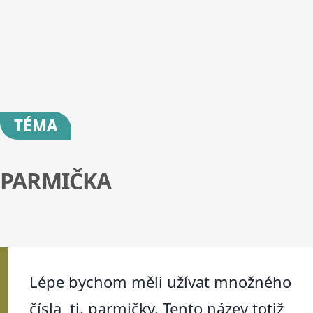
TÉMA
PARMIČKA
Lépe bychom měli užívat množného
čísla, tj. parmičky. Tento název totiž