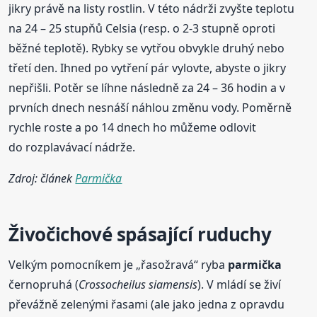
jikry právě na listy rostlin. V této nádrži zvyšte teplotu
na 24 – 25 stupňů Celsia (resp. o 2-3 stupně oproti
běžné teplotě). Rybky se vytřou obvykle druhý nebo
třetí den. Ihned po vytření pár vylovte, abyste o jikry
nepřišli. Potěr se líhne následně za 24 – 36 hodin a v
prvních dnech nesnáší náhlou změnu vody. Poměrně
rychle roste a po 14 dnech ho můžeme odlovit
do rozplavávací nádrže.
Zdroj: článek
Parmička
Živočichové spásající ruduchy
Velkým pomocníkem je „řasožravá“ ryba
parmička
černopruhá (
Crossocheilus siamensis
). V mládí se živí
převážně zelenými řasami (ale jako jedna z opravdu