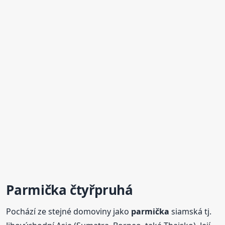
Parmička
čtyřpruhá
Pochází ze stejné domoviny jako
parmička
siamská tj.