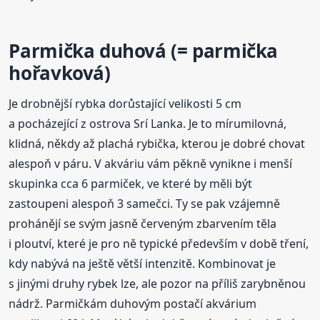
Parmička
duhová (=
parmička
hořavková)
Je drobnější rybka dorůstající velikosti 5 cm
a pocházející z ostrova Srí Lanka. Je to mírumilovná,
klidná, někdy až plachá rybička, kterou je dobré chovat
alespoň v páru. V akváriu vám pěkně vynikne i menší
skupinka cca 6 parmiček, ve které by měli být
zastoupeni alespoň 3 samečci. Ty se pak vzájemně
prohánějí se svým jasně červeným zbarvením těla
i ploutví, které je pro ně typické především v době tření,
kdy nabývá na ještě větší intenzitě. Kombinovat je
s jinými druhy rybek lze, ale pozor na příliš zarybněnou
nádrž. Parmičkám duhovým postačí akvárium