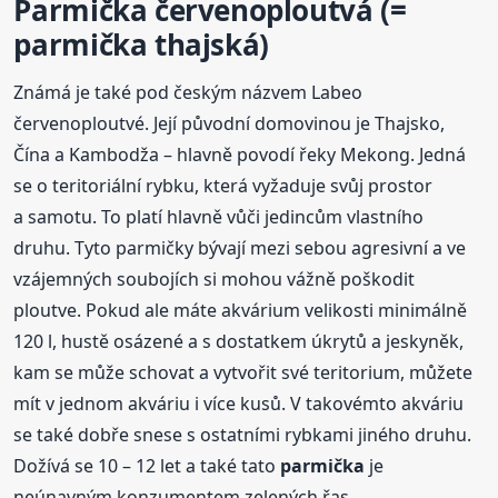
Parmička
červenoploutvá (=
parmička
thajská)
Známá je také pod českým názvem Labeo
červenoploutvé. Její původní domovinou je Thajsko,
Čína a Kambodža – hlavně povodí řeky Mekong. Jedná
se o teritoriální rybku, která vyžaduje svůj prostor
a samotu. To platí hlavně vůči jedincům vlastního
druhu. Tyto parmičky bývají mezi sebou agresivní a ve
vzájemných soubojích si mohou vážně poškodit
ploutve. Pokud ale máte akvárium velikosti minimálně
120 l, hustě osázené a s dostatkem úkrytů a jeskyněk,
kam se může schovat a vytvořit své teritorium, můžete
mít v jednom akváriu i více kusů. V takovémto akváriu
se také dobře snese s ostatními rybkami jiného druhu.
Dožívá se 10 – 12 let a také tato
parmička
je
neúnavným konzumentem zelených řas.