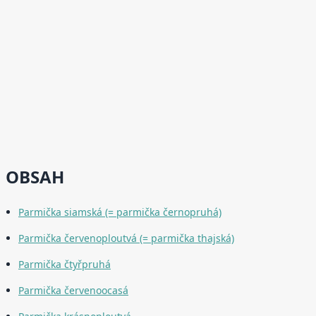
OBSAH
Parmička siamská (= parmička černopruhá)
Parmička červenoploutvá (= parmička thajská)
Parmička čtyřpruhá
Parmička červenoocasá