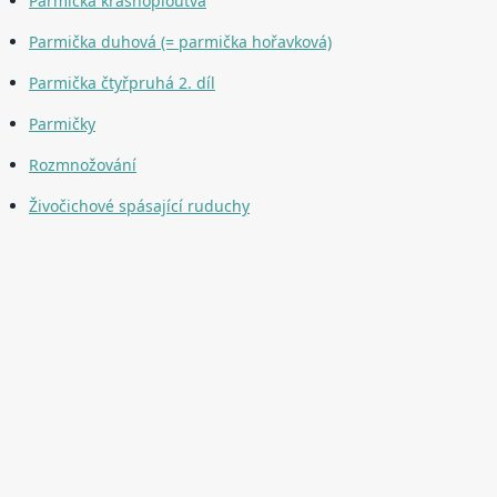
Parmička krásnoploutvá
Parmička duhová (= parmička hořavková)
Parmička čtyřpruhá 2. díl
Parmičky
Rozmnožování
Živočichové spásající ruduchy