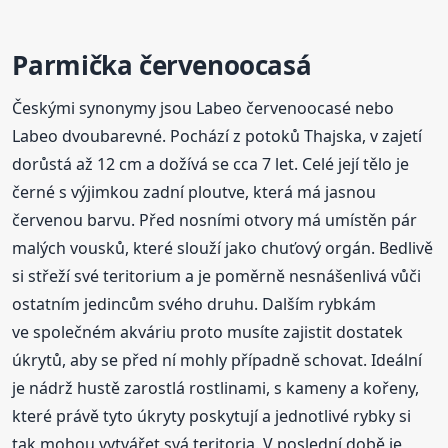
Parmička
červenoocasá
Českými synonymy jsou Labeo červenoocasé nebo
Labeo dvoubarevné. Pochází z potoků Thajska, v zajetí
dorůstá až 12 cm a dožívá se cca 7 let. Celé její tělo je
černé s výjimkou zadní ploutve, která má jasnou
červenou barvu. Před nosními otvory má umístěn pár
malých vousků, které slouží jako chuťový orgán. Bedlivě
si střeží své teritorium a je poměrně nesnášenlivá vůči
ostatním jedincům svého druhu. Dalším rybkám
ve společném akváriu proto musíte zajistit dostatek
úkrytů, aby se před ní mohly případně schovat. Ideální
je nádrž hustě zarostlá rostlinami, s kameny a kořeny,
které právě tyto úkryty poskytují a jednotlivé rybky si
tak mohou vytvářet svá teritoria. V poslední době je