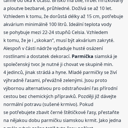
táhne od oka k ocasu. Bříško má bílé, hřbet mřížkovaný
a ploutve bezbarvé, průhledné. Dožívá se až 10 let.
Vzhledem k tomu, že dorůstá délky až 15 cm, potřebuje
akvárium minimálně 100 litrů. Ideální teplota vody
se pohybuje mezi 22-24 stupňů Celsia. Vzhledem
k tomu, že je i „skokan“, musí být akvárium zakryté.
Alespoň v části nádrže vyžaduje husté osázení
rostlinami a dostatek dekorací.
Parmička
siamská je
společenský tvor. Je nutné ji chovat ve skupině min.
4 jedinců, jinak strádá a hyne. Mladé parmičky se živí
výhradně řasami, převážně zelenými. Jsou proto
výbornou alternativou pro odstraňování řas přírodní
cestou bez chemických přípravků. Později již dávejte
normální potravu (sušené krmivo). Pokud
se potřebujete zbavit černé štětičkové řasy, přestaňte
na nějakou dobu parmičku siamskou krmit. Jako jedna