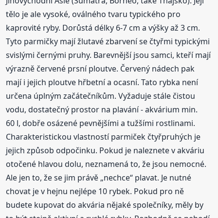
Jihovýchodní Asie (Sumatra, Borneo, také Thajsko). Její
tělo je ale vysoké, oválného tvaru typického pro
kaprovité ryby. Dorůstá délky 6-7 cm a výšky až 3 cm.
Tyto parmičky mají žlutavé zbarvení se čtyřmi typickými
svislými černými pruhy. Barevnější jsou samci, kteří mají
výrazně červené prsní ploutve. Červený nádech pak
mají i jejich ploutve hřbetní a ocasní. Tato rybka není
určena úplným začátečníkům. Vyžaduje stále čistou
vodu, dostatečný prostor na plavání - akvárium min.
60 l, dobře osázené pevnějšími a tužšími rostlinami.
Charakteristickou vlastností parmiček čtyřpruhých je
jejich způsob odpočinku. Pokud je naleznete v akváriu
otočené hlavou dolu, neznamená to, že jsou nemocné.
Ale jen to, že se jim právě „nechce“ plavat. Je nutné
chovat je v hejnu nejlépe 10 rybek. Pokud pro ně
budete kupovat do akvária nějaké společníky, měly by