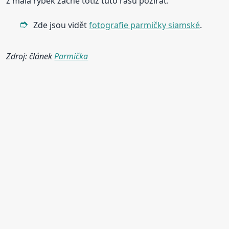
z mála rybek začne totiž tuto řasu požírat.
Zde jsou vidět
fotografie parmičky siamské
.
Zdroj: článek
Parmička