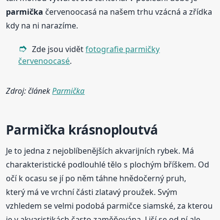
parmička
červenoocasá na našem trhu vzácná a zřídka
kdy na ni narazíme.
Zde jsou vidět
fotografie parmičky
červenoocasé
.
Zdroj: článek
Parmička
Parmička
krásnoploutvá
Je to jedna z nejoblíbenějších akvarijních rybek. Má
charakteristické podlouhlé tělo s plochým bříškem. Od
očí k ocasu se jí po něm táhne hnědočerný pruh,
který má ve vrchní části zlatavý proužek. Svým
vzhledem se velmi podobá parmičce siamské, za kterou
je v akvaristikách často zaměňována. Liší se od ní ale