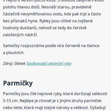
v hejnu o větším počtu kusů. S oblibou zaujímá v klidu
polohu hlavou dolů. Nesnáší starou, pravidelně
částečně nevyměňovanou vodu, kde pak trpí a často
bez příznaků hyne. Rybky jsou citlivé na zvýšené
hodnoty dusitanů, nehodí se tedy do čerstvě
založených nádrží.
Samečky rozpoznáme podle více červeně na tlamce
a ploutvích.
Zdroj: článek
Sladkovodní akvarijní ryby
Parmičky
Parmičky jsou čilé hejnové ryby, které dorůstají velikosti
5-15 cm. Nejlépe je chovat je s jinými druhy parmiček
nebo teter, které mají stejné nároky a velikost. Vyžadují