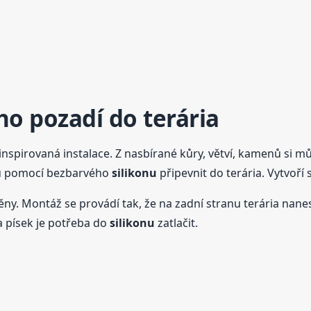
ho pozadí do terária
spirovaná instalace. Z nasbírané kůry, větví, kamenů si můž
ou pomocí bezbarvého
silikonu
připevnit do terária. Vytvoří 
ěny. Montáž se provádí tak, že na zadní stranu terária nane
a písek je potřeba do
silikonu
zatlačit.