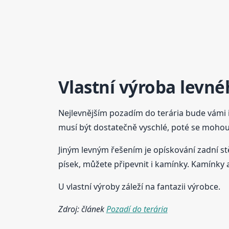
Vlastní výroba levné
Nejlevnějším pozadím do terária bude vámi in
musí být dostatečně vyschlé, poté se moh
Jiným levným řešením je opískování zadní st
písek, můžete připevnit i kamínky. Kamínky 
U vlastní výroby záleží na fantazii výrobce.
Zdroj: článek
Pozadí do terária