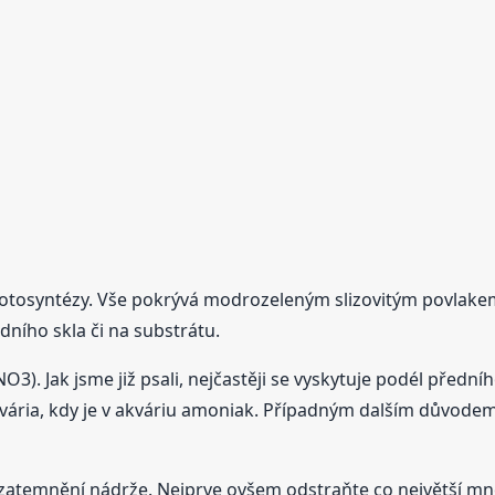
tosyntézy. Vše pokrývá modrozeleným slizovitým povlakem.
edního skla či na substrátu.
). Jak jsme již psali, nejčastěji se vyskytuje podél předníh
kvária, kdy je v akváriu amoniak. Případným dalším důvodem j
je zatemnění nádrže. Nejprve ovšem odstraňte co největší m