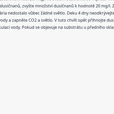
k dusičnanů, zvyšte množství dusičnanů k hodnotě 20 mg/l. 
vária nedostalo vůbec žádné světlo. Deku 4 dny neodkrývejt
 a zapněte CO2 a světlo. V tuto chvíli opět přihnojte dusičn
kulaci vody. Pokud se objevuje na substrátu u předního skl