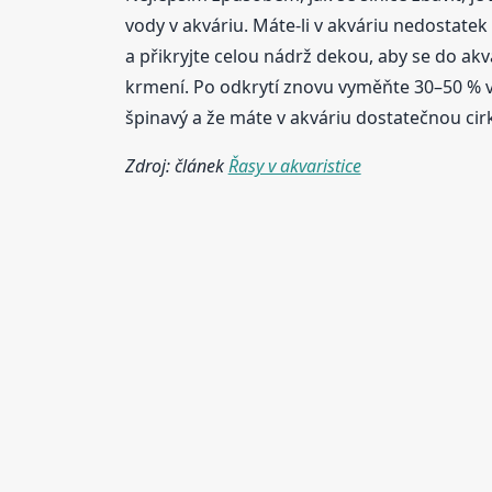
vody v akváriu. Máte-li v akváriu nedostate
a přikryjte celou nádrž dekou, aby se do ak
krmení. Po odkrytí znovu vyměňte 30–50 % vody
špinavý a že máte v akváriu dostatečnou cir
Zdroj: článek
Řasy v akvaristice