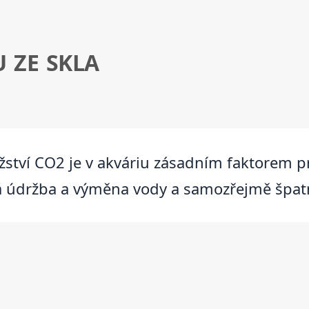
 ZE SKLA
žství CO2 je v akváriu zásadním faktorem p
á údržba a výměna vody a samozřejmě špatn