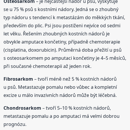
Osteosarkom
– je nejčastější nádor u psů, vyskytuje
se u 75 % psů s kostními nádory. Jedná se o zhoubný
typ nádoru s tendencí k metastázám do měkkých tkání,
především do plic. Psi jsou postiženi nejvíce od sedmi
let věku. Řešením zhoubných kostních nádorů je
obvykle amputace končetiny, případně chemoterapie
(cisplatina, doxorubicin). Průměrná doba přežití u psů
s osteosarkomem po amputaci končetiny je 4–5 měsíců,
při současné chemoterapii až jeden rok.
Fibrosarkom
– tvoří méně než 5 % kostních nádorů
u psů. Metastazuje pomalu nebo vůbec a kompletní
excize u málo invazivních nádorů může být léčebná.
Chondrosarkom
– tvoří 5–10 % kostních nádorů,
metastazuje pomalu a po amputaci má velmi dobrou
prognózu.