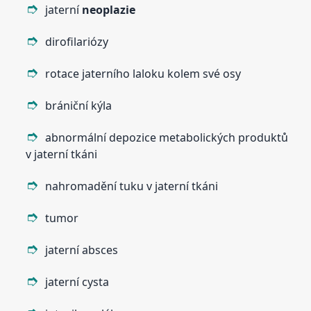
jaterní
neoplazie
dirofilariózy
rotace jaterního laloku kolem své osy
brániční kýla
abnormální depozice metabolických produktů
v jaterní tkáni
nahromadění tuku v jaterní tkáni
tumor
jaterní absces
jaterní cysta