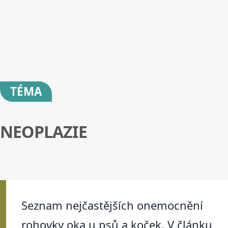
TÉMA
NEOPLAZIE
Seznam nejčastějších onemocnění
rohovky oka u psů a koček. V článku