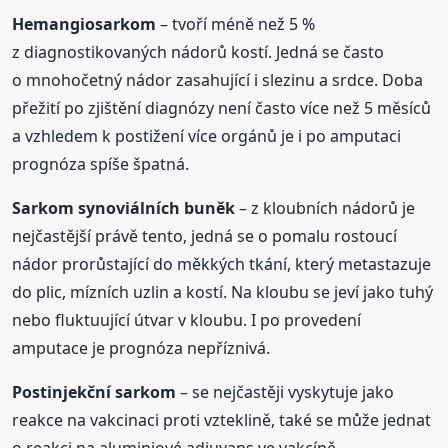
Hemangiosarkom
– tvoří méně než 5 %
z diagnostikovaných nádorů kostí. Jedná se často
o mnohočetný nádor zasahující i slezinu a srdce. Doba
přežití po zjištění diagnózy není často více než 5 měsíců
a vzhledem k postižení více orgánů je i po amputaci
prognóza spíše špatná.
Sarkom synoviálních buněk
– z kloubních nádorů je
nejčastější právě tento, jedná se o pomalu rostoucí
nádor prorůstající do měkkých tkání, který metastazuje
do plic, mízních uzlin a kostí. Na kloubu se jeví jako tuhý
nebo fluktuující útvar v kloubu. I po provedení
amputace je prognóza nepříznivá.
Postinjekční sarkom
– se nejčastěji vyskytuje jako
reakce na vakcinaci proti vzteklině, také se může jednat