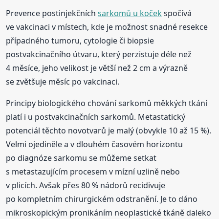
Prevence postinjekčních
sarkomů u koček
spočívá
ve vakcinaci v místech, kde je možnost snadné resekce
případného tumoru, cytologie či biopsie
postvakcinačního útvaru, který perzistuje déle než
4 měsíce, jeho velikost je větší než 2 cm a výrazně
se zvětšuje měsíc po vakcinaci.
Principy biologického chování sarkomů měkkých tkání
platí i u postvakcinačních sarkomů. Metastatický
potenciál těchto novotvarů je malý (obvykle 10 až 15 %).
Velmi ojediněle a v dlouhém časovém horizontu
po diagnóze sarkomu se můžeme setkat
s metastazujícím procesem v mízní uzlině nebo
v plicích. Avšak přes 80 % nádorů recidivuje
po kompletním chirurgickém odstranění. Je to dáno
mikroskopickým pronikáním neoplastické tkáně daleko