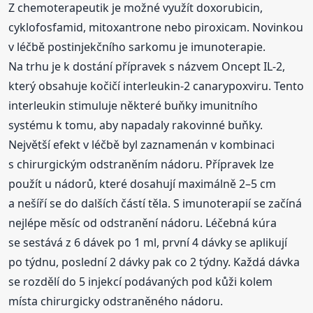
Z chemoterapeutik je možné využít doxorubicin,
cyklofosfamid, mitoxantrone nebo piroxicam. Novinkou
v léčbě postinjekčního sarkomu je imunoterapie.
Na trhu je k dostání přípravek s názvem Oncept IL-2,
který obsahuje kočičí interleukin-2 canarypoxviru. Tento
interleukin stimuluje některé buňky imunitního
systému k tomu, aby napadaly rakovinné buňky.
Největší efekt v léčbě byl zaznamenán v kombinaci
s chirurgickým odstraněním nádoru. Přípravek lze
použít u nádorů, které dosahují maximálně 2–5 cm
a nešíří se do dalších částí těla. S imunoterapií se začíná
nejlépe měsíc od odstranění nádoru. Léčebná kúra
se sestává z 6 dávek po 1 ml, první 4 dávky se aplikují
po týdnu, poslední 2 dávky pak co 2 týdny. Každá dávka
se rozdělí do 5 injekcí podávaných pod kůži kolem
místa chirurgicky odstraněného nádoru.