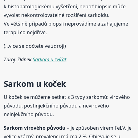
k histopatologickému vyšetření, neboť biopsie může
vyvolat nekontrolovatelné rozšíření sarkoidu.
Ve většině případů biopsii neprovádíme a zahajujeme
terapii co nejdříve.
(...více se dočtete ve zdroji)
Zdroj: článek
Sarkom u zvířat
Sarkom u koček
U koček se můžeme setkat s 3 typy sarkomů: virového
původu, postinjekčního původu a nevirového
neinjekčního původu.
Sarkom virového původu
– je způsoben virem FeLV, je
velice vzácný, prevalenci má cca 2 %. Objevuje se u