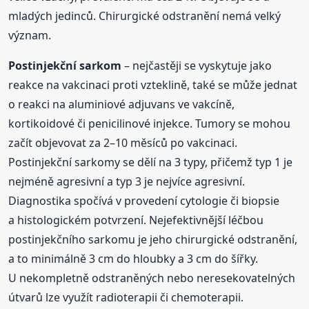
mladých jedinců. Chirurgické odstranění nemá velký
význam.
Postinjekční sarkom
– nejčastěji se vyskytuje jako
reakce na vakcinaci proti vzteklině, také se může jednat
o reakci na aluminiové adjuvans ve vakcíně,
kortikoidové či penicilinové injekce. Tumory se mohou
začít objevovat za 2–10 měsíců po vakcinaci.
Postinjekční sarkomy se dělí na 3 typy, přičemž typ 1 je
nejméně agresivní a typ 3 je nejvíce agresivní.
Diagnostika spočívá v provedení cytologie či biopsie
a histologickém potvrzení. Nejefektivnější léčbou
postinjekčního sarkomu je jeho chirurgické odstranění,
a to minimálně 3 cm do hloubky a 3 cm do šířky.
U nekompletně odstraněných nebo neresekovatelných
útvarů lze využít radioterapii či chemoterapii.