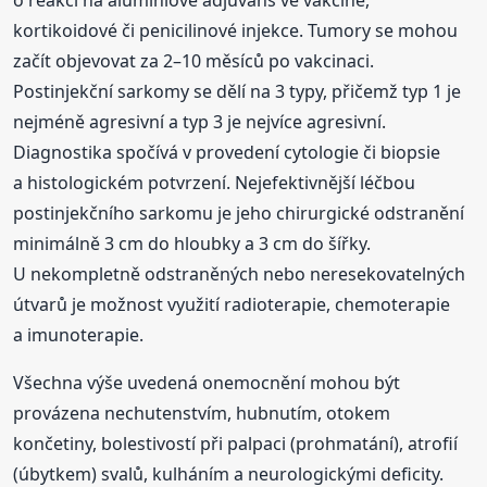
o reakci na aluminiové adjuvans ve vakcíně,
kortikoidové či penicilinové injekce. Tumory se mohou
začít objevovat za 2–10 měsíců po vakcinaci.
Postinjekční sarkomy se dělí na 3 typy, přičemž typ 1 je
nejméně agresivní a typ 3 je nejvíce agresivní.
Diagnostika spočívá v provedení cytologie či biopsie
a histologickém potvrzení. Nejefektivnější léčbou
postinjekčního sarkomu je jeho chirurgické odstranění
minimálně 3 cm do hloubky a 3 cm do šířky.
U nekompletně odstraněných nebo neresekovatelných
útvarů je možnost využití radioterapie, chemoterapie
a imunoterapie.
Všechna výše uvedená onemocnění mohou být
provázena nechutenstvím, hubnutím, otokem
končetiny, bolestivostí při palpaci (prohmatání), atrofií
(úbytkem) svalů, kulháním a neurologickými deficity.