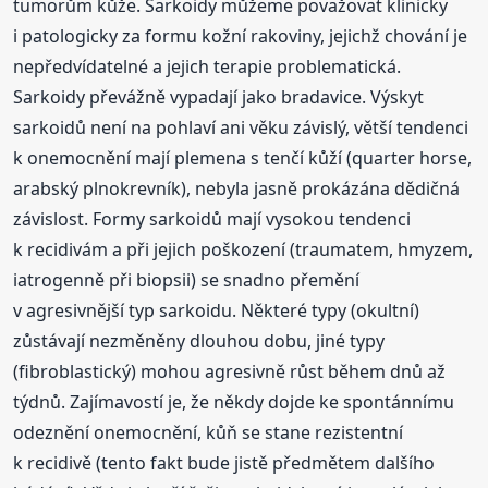
tumorům kůže. Sarkoidy můžeme považovat klinicky
i patologicky za formu kožní rakoviny, jejichž chování je
nepředvídatelné a jejich terapie problematická.
Sarkoidy převážně vypadají jako bradavice. Výskyt
sarkoidů není na pohlaví ani věku závislý, větší tendenci
k onemocnění mají plemena s tenčí kůží (quarter horse,
arabský plnokrevník), nebyla jasně prokázána dědičná
závislost. Formy sarkoidů mají vysokou tendenci
k recidivám a při jejich poškození (traumatem, hmyzem,
iatrogenně při biopsii) se snadno přemění
v agresivnější typ sarkoidu. Některé typy (okultní)
zůstávají nezměněny dlouhou dobu, jiné typy
(fibroblastický) mohou agresivně růst během dnů až
týdnů. Zajímavostí je, že někdy dojde ke spontánnímu
odeznění onemocnění, kůň se stane rezistentní
k recidivě (tento fakt bude jistě předmětem dalšího