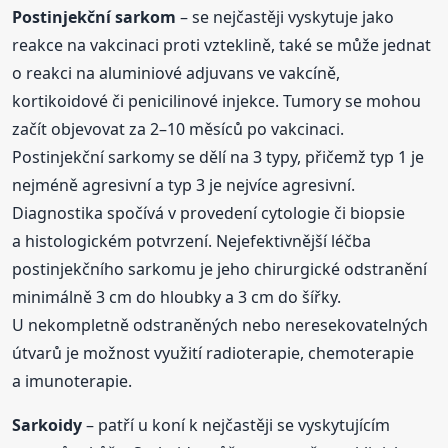
Postinjekční sarkom
– se nejčastěji vyskytuje jako
reakce na vakcinaci proti vzteklině, také se může jednat
o reakci na aluminiové adjuvans ve vakcíně,
kortikoidové či penicilinové injekce. Tumory se mohou
začít objevovat za 2–10 měsíců po vakcinaci.
Postinjekční sarkomy se dělí na 3 typy, přičemž typ 1 je
nejméně agresivní a typ 3 je nejvíce agresivní.
Diagnostika spočívá v provedení cytologie či biopsie
a histologickém potvrzení. Nejefektivnější léčba
postinjekčního sarkomu je jeho chirurgické odstranění
minimálně 3 cm do hloubky a 3 cm do šířky.
U nekompletně odstraněných nebo neresekovatelných
útvarů je možnost využití radioterapie, chemoterapie
a imunoterapie.
Sarkoidy
– patří u koní k nejčastěji se vyskytujícím