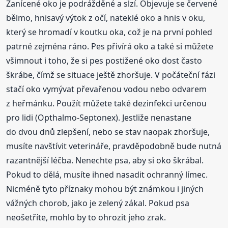
Zanícené oko je podrážděné a slzí. Objevuje se červené
bělmo, hnisavý výtok z očí, nateklé oko a hnis v oku,
který se hromadí v koutku oka, což je na první pohled
patrné zejména ráno. Pes přivírá oko a také si můžete
všimnout i toho, že si pes postižené oko dost často
škrábe, čímž se situace ještě zhoršuje. V počáteční fázi
stačí oko vymývat převařenou vodou nebo odvarem
z heřmánku. Použít můžete také dezinfekci určenou
pro lidi (Opthalmo-Septonex). Jestliže nenastane
do dvou dnů zlepšení, nebo se stav naopak zhoršuje,
musíte navštívit veterináře, pravděpodobně bude nutná
razantnější léčba. Nenechte psa, aby si oko škrábal.
Pokud to dělá, musíte ihned nasadit ochranný límec.
Nicméně tyto příznaky mohou být známkou i jiných
vážných chorob, jako je zelený zákal. Pokud psa
neošetříte, mohlo by to ohrozit jeho zrak.