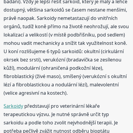
bádání). Vždy je lepší řešit sarkoid, který je malý a lehce
dostupný, většina sarkoidů se časem nestane menšími,
právě naopak. Sarkoidy nemetastazují do vnitřních
orgánů, tudíž koně přímo na životě neohrožují, ale svou
lokalizací a velikostí (v místě podbřišníku, pod sedlem)
mohou vadit mechanicky a snížit tak využitelnost koně.
U koní rozlišujeme 6 typů sarkoidů: okultní (cirkulární
okrsek bez srsti), verukózní (bradavička se zesílenou
kůží), modulární (ohraničená podkožní léze),
fibroblastický (živé maso), smíšený (verukózní s okultní
lézí a fibroblastickou a nodulární lézí), malevolentní
(velice agresivní na kostech).
Sarkoidy
představují pro veterinární lékaře
terapeutickou výzvu. Je nutné správně určit typ
sarkoidu a podle toho zvolit nejvhodnější terapii. Je
potřeba pečlivě zvážit nutnost odběru bioptátu