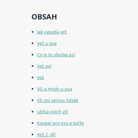
OBSAH
Jak vypadá veš
Veš u psa
Co je to všenka psí
Veš psí
Veš
Vši a hnidy u psa
Vši psí versus lidské
Léčba psích vší
Koupel pro psy a kočky
Veš 2. díl