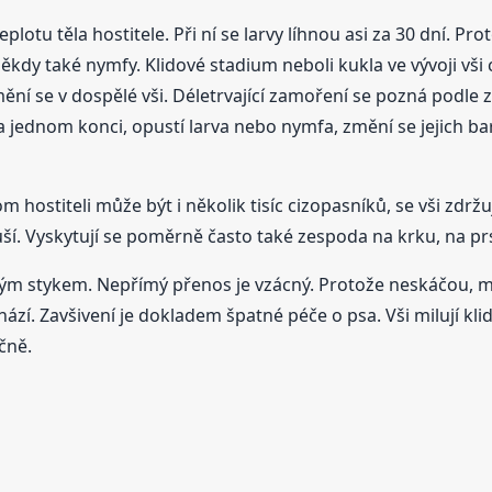
eplotu těla hostitele. Při ní se larvy líhnou asi za 30 dní. Pr
kdy také nymfy. Klidové stadium neboli kukla ve vývoji vši ch
mění se v dospělé vši. Déletrvající zamoření se pozná podle z
na jednom konci, opustí larva nebo nymfa, změní se jejich b
hostiteli může být i několik tisíc cizopasníků, se vši zdržuj
uší. Vyskytují se poměrně často také zespoda na krku, na pr
ímým stykem. Nepřímý přenos je vzácný. Protože neskáčou, m
zí. Zavšivení je dokladem špatné péče o psa. Vši milují klid,
čně.