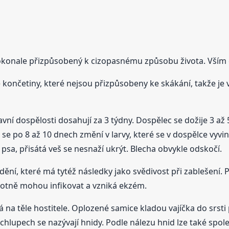
dokonale přizpůsobený k cizopasnému způsobu života. Vším c
é končetiny, které nejsou přizpůsobeny ke skákání, takže je
ohlavní dospělosti dosahují za 3 týdny. Dospělec se dožije 3 až
Ta se po 8 až 10 dnech změní v larvy, které se v dospělce vyvi
psa, přisátá veš se nesnaží ukrýt. Blecha obvykle odskočí.
ní, které má tytéž následky jako svědivost při zablešení. 
hotně mohou infikovat a vzniká ekzém.
á na těle hostitele. Oplozené samice kladou vajíčka do srsti 
hlupech se nazývají hnidy. Podle nálezu hnid lze také spoleh