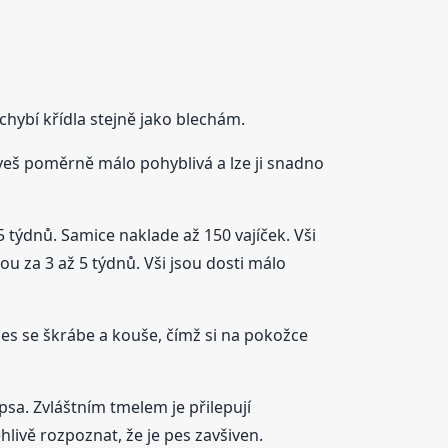
hybí křídla stejně jako blechám.
 veš poměrně málo pohyblivá a lze ji snadno
 5 týdnů. Samice naklade až 150 vajíček. Vši
nou za 3 až 5 týdnů. Vši jsou dosti málo
Pes se škrábe a kouše, čímž si na pokožce
psa. Zvláštním tmelem je přilepují
livě rozpoznat, že je pes zavšiven.