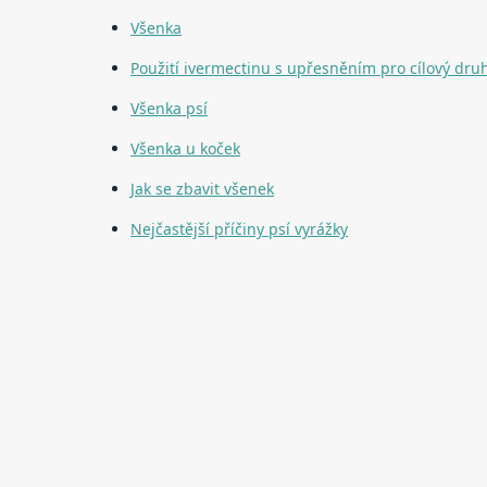
Všenka
Použití ivermectinu s upřesněním pro cílový druh
Všenka psí
Všenka u koček
Jak se zbavit všenek
Nejčastější příčiny psí vyrážky