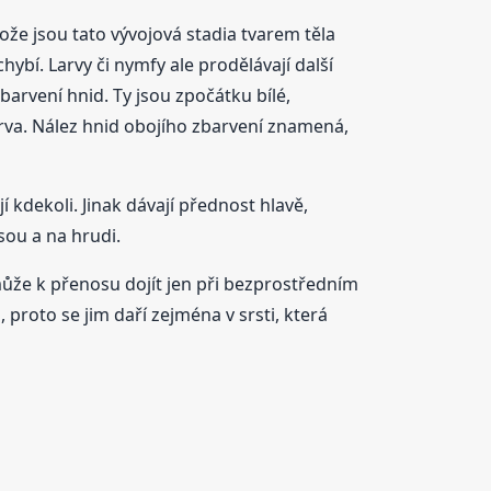
otože jsou tato vývojová stadia tvarem těla
ybí. Larvy či nymfy ale prodělávají další
barvení hnid. Ty jsou zpočátku bílé,
arva. Nález hnid obojího zbarvení znamená,
í kdekoli. Jinak dávají přednost hlavě,
sou a na hrudi.
ůže k přenosu dojít jen při bezprostředním
 proto se jim daří zejména v srsti, která