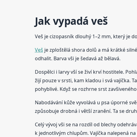
Jak vypadá veš
Veš je cizopasník dlouhý 1–2 mm, který je 
Veš
je zploštělá shora dolů a má krátké siln
odhalit. Barva vši je šedavá až bělavá.
Dospělci i larvy vší se živí krví hostitele. P
žijí pouze v srsti, kam kladou i svá vajíčka. 
pohyblivé. Když se rozhrne srst zavšiveného 
Nabodávání kůže vyvolává u psa úporné svědě
způsobuje drobná i větší zranění. Ta se dru
Celý vývoj vši se na rozdíl od blechy odehráv
k jednotlivým chlupům. Vajíčka nalepená na c