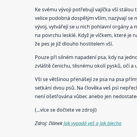
Ke svému vývoji potřebují vajíčka vší stálou t
velice podobná dospělým vším, nazývají se ně
vývoj, vytvářejí se u nich pohlavní orgány a 
na povrchu lesklé. Když je víčkem, které je 
že pes je již dlouho hostitelem vší.
Pouze při silném napadení psa, kdy na jednom 
zvláště čenichu, těsnému okolí pysků, očí a 
Vši se většinou přenášejí ze psa na psa př
setkání dvou psů. Na člověka veš psí nepřechá
není ošetřována vůbec anebo jen nedostate
(...více se dočtete ve zdroji)
Zdroj: článek
Jak vypadá veš a jak blecha