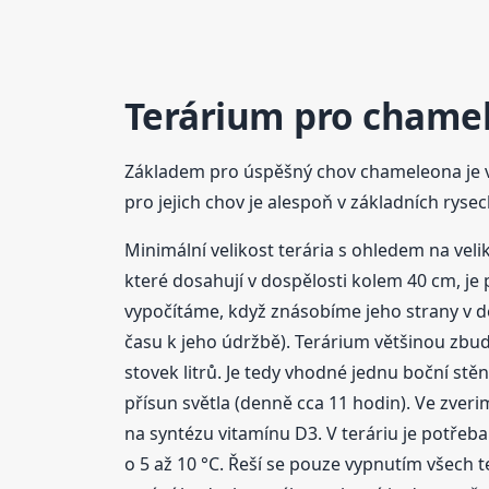
Terárium pro chame
Základem pro úspěšný chov chameleona je v
pro jejich chov je alespoň v základních rys
Minimální velikost terária s ohledem na veli
které dosahují v dospělosti kolem 40 cm, je
vypočítáme, když znásobíme jeho strany v dec
času k jeho údržbě). Terárium většinou zbud
stovek litrů. Je tedy vhodné jednu boční stě
přísun světla (denně cca 11 hodin). Ve zverim
na syntézu vitamínu D3. V teráriu je potřeba
o 5 až 10 °C. Řeší se pouze vypnutím všech te