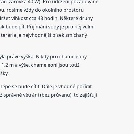
stačí žárovka 40 W). Pro udržení požadované
dou, rosíme vždy do okolního prostoru
ržet vlhkost cca 48 hodin. Některé druhy
ak bude pít. Příjímání vody je pro něj velmi
terária je nejvhodnější písek smíchaný
byla právě výška. Nikdy pro chameleony
1,2 m a výše, chameleoni jsou totiž
šky.
épe se bude cítit. Dále je vhodné pořídit
 správné větrání (bez průvanu), to zajišťují