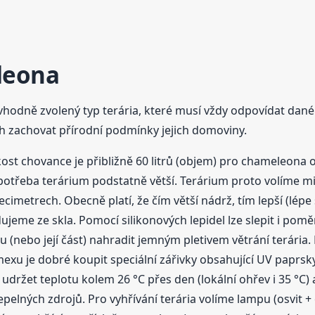
leona
hodně zvolený typ terária, které musí vždy odpovídat dan
ech zachovat přírodní podmínky jejich domoviny.
kost chovance je přibližně 60 litrů (objem) pro chameleona o
 potřeba terárium podstatně větší. Terárium proto volíme m
imetrech. Obecně platí, že čím větší nádrž, tím lepší (lépe 
ujeme ze skla. Pomocí silikonových lepidel lze slepit i po
nu (nebo její část) nahradit jemným pletivem větrání terária
exu je dobré koupit speciální zářivky obsahující UV paprsky, 
 udržet teplotu kolem 26 °C přes den (lokální ohřev i 35 °C
pelných zdrojů. Pro vyhřívání terária volíme lampu (osvit + 