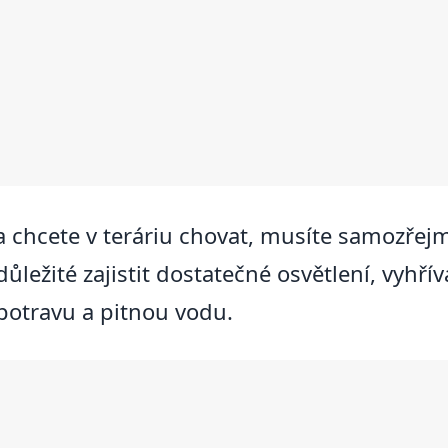
cha chcete v teráriu chovat, musíte samozře
ůležité zajistit dostatečné osvětlení, vyhří
potravu a pitnou vodu.