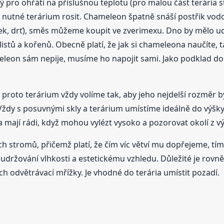
ý pro ohřátí na příslušnou teplotu (pro malou část terária 
 je nutné terárium rosit. Chameleon špatně snáší postřik vo
sek, drť), směs můžeme koupit ve zverimexu. Dno by mělo ud
 listů a kořenů. Obecně platí, že jak si chameleona naučíte, t
leon sám nepije, musíme ho napojit sami. Jako podklad do 
 proto terárium vždy volíme tak, aby jeho nejdelší rozměr 
ždy s posuvnými skly a terárium umístíme ideálně do výšky 
 mají rádi, když mohou vylézt vysoko a pozorovat okolí z vý
stromů, přičemž platí, že čím víc větví mu dopřejeme, tím l
udržování vlhkosti a estetickému vzhledu. Důležité je rovněž
h odvětrávací mřížky. Je vhodné do terária umístit pozadí.