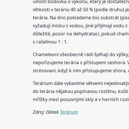
umístí bodovka o výkonu, který je dostatečn
vlhkosti v teráriu 40 až 50 % (podle druhu)
terária. Na dno poklademe bio substrát (pí
vyžadují misku s vodou, jiné přijímají vodu z
důležité, pozor na dehydrataci, pokud chame
s rašelinou 1 : 1.
Chameleoni všeobecně rádi šplhají do výšky,
nepořizujeme terária s přístupem seshora. V
stresovaní, když k nim přistupujeme shora, a
Terárium dále vybavíme větvemi nejedovatých 
do terária nějakou popínavou rostlinu, kvůli 
mřížky mezi posuvnými skly a v horních rozíc
Zdroj: článek
Terárium