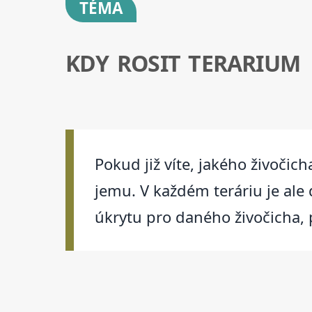
TÉMA
KDY ROSIT TERARIUM
Pokud již víte, jakého živoči
jemu. V každém teráriu je ale d
úkrytu pro daného živočicha, 