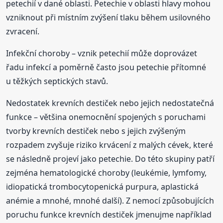
petechií v dané oblasti. Petechie v oblasti hlavy mohou
vzniknout při místním zvýšení tlaku během usilovného
zvracení.
Infekční choroby – vznik petechií může doprovázet
řadu infekcí a poměrně často jsou petechie přítomné
u těžkých septických stavů.
Nedostatek krevních destiček nebo jejich nedostatečná
funkce – většina onemocnění spojených s poruchami
tvorby krevních destiček nebo s jejich zvýšeným
rozpadem zvyšuje riziko krvácení z malých cévek, které
se následně projeví jako petechie. Do této skupiny patří
zejména hematologické choroby (leukémie, lymfomy,
idiopatická trombocytopenická purpura, aplastická
anémie a mnohé, mnohé další). Z nemocí způsobujících
poruchu funkce krevních destiček jmenujme například