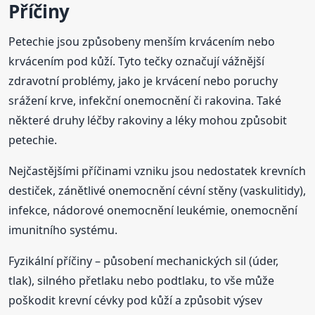
Příčiny
Petechie jsou způsobeny menším krvácením nebo
krvácením pod kůží. Tyto tečky označují vážnější
zdravotní problémy, jako je krvácení nebo poruchy
srážení krve, infekční onemocnění či rakovina. Také
některé druhy léčby rakoviny a léky mohou způsobit
petechie.
Nejčastějšími příčinami vzniku jsou nedostatek krevních
destiček, zánětlivé onemocnění cévní stěny (vaskulitidy),
infekce, nádorové onemocnění leukémie, onemocnění
imunitního systému.
Fyzikální příčiny – působení mechanických sil (úder,
tlak), silného přetlaku nebo podtlaku, to vše může
poškodit krevní cévky pod kůží a způsobit výsev