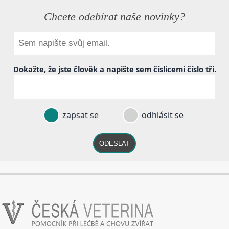
Chcete odebírat naše novinky?
Dokažte, že jste člověk a napište sem
číslicemi
číslo
tři
.
zapsat se
odhlásit se
ODESLAT