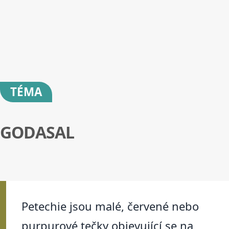
TÉMA
GODASAL
Petechie jsou malé, červené nebo
purpurové tečky objevující se na