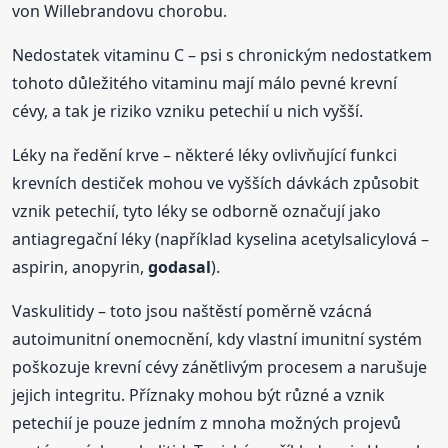
von Willebrandovu chorobu.
Nedostatek vitaminu C – psi s chronickým nedostatkem
tohoto důležitého vitaminu mají málo pevné krevní
cévy, a tak je riziko vzniku petechií u nich vyšší.
Léky na ředění krve – některé léky ovlivňující funkci
krevních destiček mohou ve vyšších dávkách způsobit
vznik petechií, tyto léky se odborně označují jako
antiagregační léky (například kyselina acetylsalicylová –
aspirin, anopyrin,
godasal
).
Vaskulitidy – toto jsou naštěstí poměrně vzácná
autoimunitní onemocnění, kdy vlastní imunitní systém
poškozuje krevní cévy zánětlivým procesem a narušuje
jejich integritu. Příznaky mohou být různé a vznik
petechií je pouze jedním z mnoha možných projevů