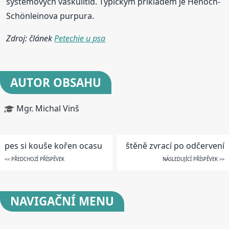
systémových vaskulitid. Typickým příkladem je Henoch-
Schönleinova purpura.
Zdroj: článek
Petechie u psa
AUTOR OBSAHU
Mgr. Michal Vinš
pes si kouše kořen ocasu
štěně zvrací po odčervení
<< PŘEDCHOZÍ PŘÍSPĚVEK
NÁSLEDUJÍCÍ PŘÍSPĚVEK >>
NAVIGAČNÍ
MENU