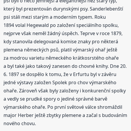
psi byli o něco jemnější a elegantnější než starý typ,
který byl prezentován durynskými psy. Sanderlebenští
psi stáli mezi starým a moderním typem. Roku
1894 volal Hegewald po založení speciálního spolku,
nejprve však neměl žádný úspěch. Teprve v roce 1879,
kdy stanovila delegovaná komise znaky pro některá
plemena německých psů, platil výmarský ohař ještě
za modrou varietu německého krátkosrstého ohaře
a byl také jako takový zanesen do chovné knihy. Dne 20.
6. 1897 se dospělo k tomu, že v Erfurtu byl v závěru
jedné výstavy založen Spolek pro chov výmarského
ohaře. Zároveň však byly založeny i konkurenční spolky
a vedly se prudké spory o jediné správné barvě
výmarského ohaře. Po první světové válce shromáždil
major Herber ještě zbytky plemene a začal s budováním
nového chovu.