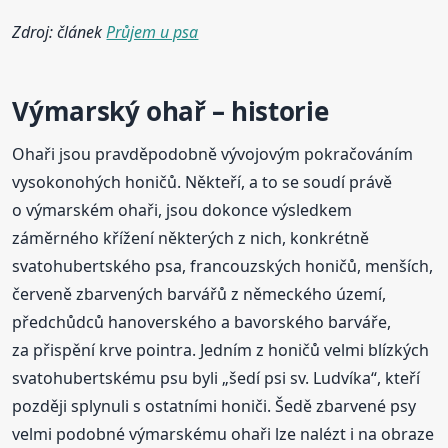
Zdroj: článek
Průjem u psa
Výmarský ohař – historie
Ohaři jsou pravděpodobně vývojovým pokračováním
vysokonohých honičů. Někteří, a to se soudí právě
o výmarském ohaři, jsou dokonce výsledkem
záměrného křížení některých z nich, konkrétně
svatohubertského psa, francouzských honičů, menších,
červeně zbarvených barvářů z německého území,
předchůdců hanoverského a bavorského barváře,
za přispění krve pointra. Jedním z honičů velmi blízkých
svatohubertskému psu byli „šedí psi sv. Ludvíka“, kteří
později splynuli s ostatními honiči. Šedě zbarvené psy
velmi podobné výmarskému ohaři lze nalézt i na obraze