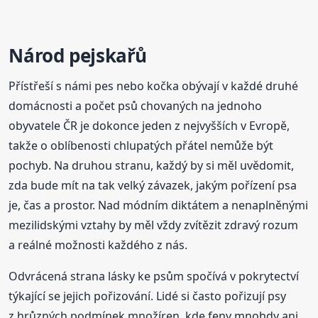
Národ pejskařů
Přístřeší s námi pes nebo kočka obývají v každé druhé
domácnosti a počet psů chovaných na jednoho
obyvatele ČR je dokonce jeden z nejvyšších v Evropě,
takže o oblíbenosti chlupatých přátel nemůže být
pochyb. Na druhou stranu, každý by si měl uvědomit,
zda bude mít na tak velký závazek, jakým pořízení psa
je, čas a prostor. Nad módním diktátem a nenaplněnými
mezilidskými vztahy by měl vždy zvítězit zdravý rozum
a reálné možnosti každého z nás.
Odvrácená strana lásky ke psům spočívá v pokrytectví
týkající se jejich pořizování. Lidé si často pořizují psy
z hrůzných podmínek množíren, kde feny mnohdy ani