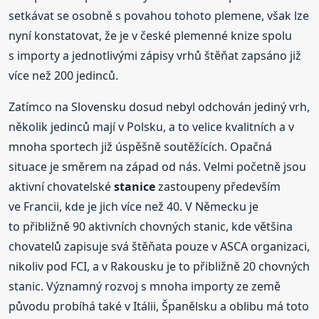
setkávat se osobně s povahou tohoto plemene, však lze
nyní konstatovat, že je v české plemenné knize spolu
s importy a jednotlivými zápisy vrhů štěňat zapsáno již
více než 200 jedinců.
Zatímco na Slovensku dosud nebyl odchován jediný vrh,
několik jedinců mají v Polsku, a to velice kvalitních a v
mnoha sportech již úspěšně soutěžících. Opačná
situace je směrem na západ od nás. Velmi početně jsou
aktivní chovatelské
stanice
zastoupeny především
ve Francii, kde je jich více než 40. V Německu je
to přibližně 90 aktivních chovných stanic, kde většina
chovatelů zapisuje svá štěňata pouze v ASCA organizaci,
nikoliv pod FCI, a v Rakousku je to přibližně 20 chovných
stanic. Významný rozvoj s mnoha importy ze země
původu probíhá také v Itálii, Španělsku a oblibu má toto