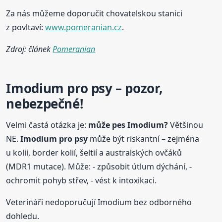
Za nás můžeme doporučit chovatelskou stanici
z povltaví:
www.pomeranian.cz
.
Zdroj: článek
Pomeranian
Imodium pro psy – pozor,
nebezpečné!
Velmi častá otázka je:
může pes Imodium?
Většinou
NE.
Imodium pro psy
může být riskantní – zejména
u kolii, border kolií, šeltií a australských ovčáků
(MDR1 mutace). Může: - způsobit útlum dýchání, -
ochromit pohyb střev, - vést k intoxikaci.
Veterináři nedoporučují Imodium bez odborného
dohledu.