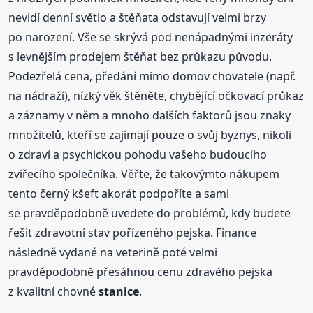
nevidí denní světlo a štěňata odstavují velmi brzy
po narození. Vše se skrývá pod nenápadnými inzeráty
s levnějším prodejem štěňat bez průkazu původu.
Podezřelá cena, předání mimo domov chovatele (např.
na nádraží), nízký věk štěněte, chybějící očkovací průkaz
a záznamy v něm a mnoho dalších faktorů jsou znaky
množitelů, kteří se zajímají pouze o svůj byznys, nikoli
o zdraví a psychickou pohodu vašeho budoucího
zvířecího společníka. Věřte, že takovýmto nákupem
tento černý kšeft akorát podpoříte a sami
se pravděpodobně uvedete do problémů, kdy budete
řešit zdravotní stav pořízeného pejska. Finance
následně vydané na veterině poté velmi
pravděpodobně přesáhnou cenu zdravého pejska
z kvalitní chovné
stanice
.