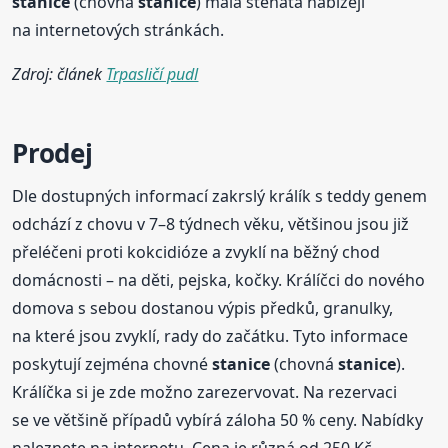
stanice
(chovná
stanice
) malá štěňata nabízejí
na internetových stránkách.
Zdroj: článek
Trpasličí pudl
Prodej
Dle dostupných informací zakrslý králík s teddy genem
odchází z chovu v 7–8 týdnech věku, většinou jsou již
přeléčeni proti kokcidióze a zvyklí na běžný chod
domácnosti – na děti, pejska, kočky. Králíčci do nového
domova s sebou dostanou výpis předků, granulky,
na které jsou zvyklí, rady do začátku. Tyto informace
poskytují zejména chovné
stanice
(chovná
stanice
).
Králíčka si je zde možno zarezervovat. Na rezervaci
se ve většině případů vybírá záloha 50 % ceny. Nabídky