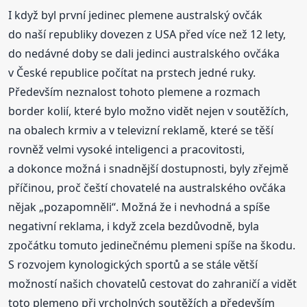
I když byl první jedinec plemene australský ovčák
do naší republiky dovezen z USA před více než 12 lety,
do nedávné doby se dali jedinci australského ovčáka
v České republice počítat na prstech jedné ruky.
Především neznalost tohoto plemene a rozmach
border kolií, které bylo možno vidět nejen v soutěžích,
na obalech krmiv a v televizní reklamě, které se těší
rovněž velmi vysoké inteligenci a pracovitosti,
a dokonce možná i snadnější dostupnosti, byly zřejmě
příčinou, proč čeští chovatelé na australského ovčáka
nějak „pozapomněli“. Možná že i nevhodná a spíše
negativní reklama, i když zcela bezdůvodně, byla
zpočátku tomuto jedinečnému plemeni spíše na škodu.
S rozvojem kynologických sportů a se stále větší
možností našich chovatelů cestovat do zahraničí a vidět
toto plemeno při vrcholných soutěžích a především