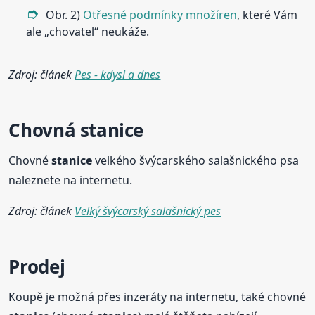
Obr. 2)
Otřesné podmínky množíren
, které Vám
ale „chovatel“ neukáže.
Zdroj: článek
Pes - kdysi a dnes
Chovná
stanice
Chovné
stanice
velkého švýcarského salašnického psa
naleznete na internetu.
Zdroj: článek
Velký švýcarský salašnický pes
Prodej
Koupě je možná přes inzeráty na internetu, také chovné