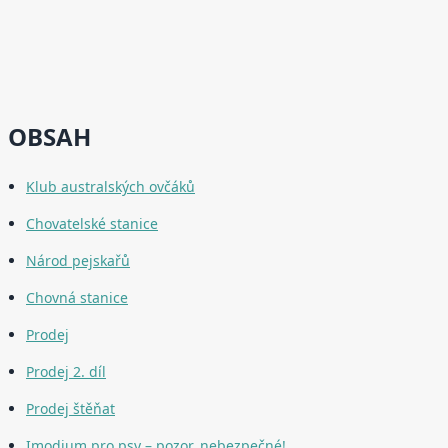
OBSAH
Klub australských ovčáků
Chovatelské stanice
Národ pejskařů
Chovná stanice
Prodej
Prodej 2. díl
Prodej štěňat
Imodium pro psy – pozor, nebezpečné!