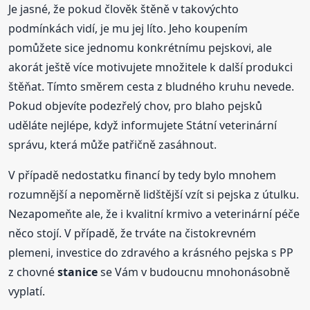
Je jasné, že pokud člověk štěně v takovýchto
podmínkách vidí, je mu jej líto. Jeho koupením
pomůžete sice jednomu konkrétnímu pejskovi, ale
akorát ještě více motivujete množitele k další produkci
štěňat. Tímto směrem cesta z bludného kruhu nevede.
Pokud objevíte podezřelý chov, pro blaho pejsků
uděláte nejlépe, když informujete Státní veterinární
správu, která může patřičně zasáhnout.
V případě nedostatku financí by tedy bylo mnohem
rozumnější a nepoměrně lidštější vzít si pejska z útulku.
Nezapomeňte ale, že i kvalitní krmivo a veterinární péče
něco stojí. V případě, že trváte na čistokrevném
plemeni, investice do zdravého a krásného pejska s PP
z chovné
stanice
se Vám v budoucnu mnohonásobně
vyplatí.