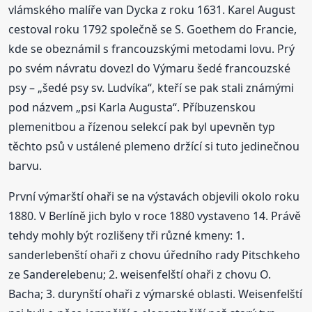
vlámského malíře van Dycka z roku 1631. Karel August
cestoval roku 1792 společně se S. Goethem do Francie,
kde se obeznámil s francouzskými metodami lovu. Prý
po svém návratu dovezl do Výmaru šedé francouzské
psy – „šedé psy sv. Ludvíka“, kteří se pak stali známými
pod názvem „psi Karla Augusta“. Příbuzenskou
plemenitbou a řízenou selekcí pak byl upevněn typ
těchto psů v ustálené plemeno držící si tuto jedinečnou
barvu.
První výmarští ohaři se na výstavách objevili okolo roku
1880. V Berlíně jich bylo v roce 1880 vystaveno 14. Právě
tehdy mohly být rozlišeny tři různé kmeny: 1.
sanderlebenští ohaři z chovu úředního rady Pitschkeho
ze Sanderelebenu; 2. weisenfelští ohaři z chovu O.
Bacha; 3. durynští ohaři z výmarské oblasti. Weisenfelští