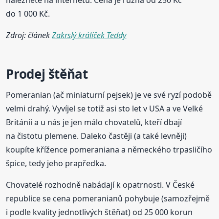
naleznete na internetu. Cena je různá od 250 Kč
do 1 000 Kč.
Zdroj: článek
Zakrslý králíček Teddy
Prodej štěňat
Pomeranian (ač miniaturní pejsek) je ve své ryzí podobě
velmi drahý. Vyvíjel se totiž asi sto let v USA a ve Velké
Británii a u nás je jen málo chovatelů, kteří dbají
na čistotu plemene. Daleko častěji (a také levněji)
koupíte křížence pomeraniana a německého trpasličího
špice, tedy jeho prapředka.
Chovatelé rozhodně nabádají k opatrnosti. V České
republice se cena pomeranianů pohybuje (samozřejmě
i podle kvality jednotlivých štěňat) od 25 000 korun