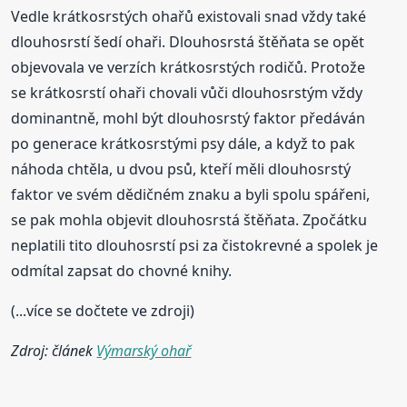
Vedle krátkosrstých ohařů existovali snad vždy také
dlouhosrstí šedí ohaři. Dlouhosrstá štěňata se opět
objevovala ve verzích krátkosrstých rodičů. Protože
se krátkosrstí ohaři chovali vůči dlouhosrstým vždy
dominantně, mohl být dlouhosrstý faktor předáván
po generace krátkosrstými psy dále, a když to pak
náhoda chtěla, u dvou psů, kteří měli dlouhosrstý
faktor ve svém dědičném znaku a byli spolu spářeni,
se pak mohla objevit dlouhosrstá štěňata. Zpočátku
neplatili tito dlouhosrstí psi za čistokrevné a spolek je
odmítal zapsat do chovné knihy.
(...více se dočtete ve zdroji)
Zdroj: článek
Výmarský ohař