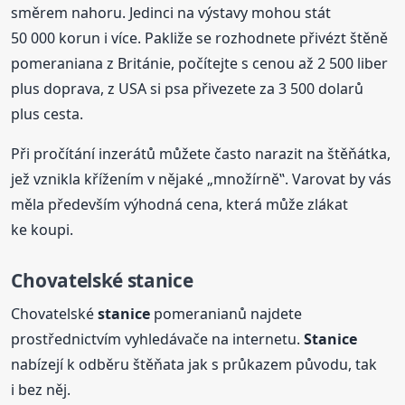
směrem nahoru. Jedinci na výstavy mohou stát
50 000 korun i více. Pakliže se rozhodnete přivézt štěně
pomeraniana z Británie, počítejte s cenou až 2 500 liber
plus doprava, z USA si psa přivezete za 3 500 dolarů
plus cesta.
Při pročítání inzerátů můžete často narazit na štěňátka,
jež vznikla křížením v nějaké „množírně‟. Varovat by vás
měla především výhodná cena, která může zlákat
ke koupi.
Chovatelské
stanice
Chovatelské
stanice
pomeranianů najdete
prostřednictvím vyhledávače na internetu.
Stanice
nabízejí k odběru štěňata jak s průkazem původu, tak
i bez něj.