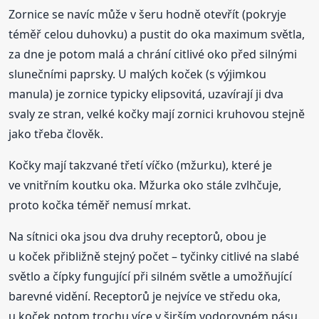
Zornice se navíc může v šeru hodně otevřít (pokryje
téměř celou duhovku) a pustit do oka maximum světla,
za dne je potom malá a chrání citlivé oko před silnými
slunečními paprsky. U malých koček (s výjimkou
manula) je zornice typicky elipsovitá, uzavírají ji dva
svaly ze stran, velké kočky mají zornici kruhovou stejně
jako třeba člověk.
Kočky mají takzvané třetí víčko (mžurku), které je
ve vnitřním koutku oka. Mžurka oko stále zvlhčuje,
proto kočka téměř nemusí mrkat.
Na sítnici oka jsou dva druhy receptorů, obou je
u koček přibližně stejný počet – tyčinky citlivé na slabé
světlo a čípky fungující při silném světle a umožňující
barevné vidění. Receptorů je nejvíce ve středu oka,
u koček potom trochu více v širším vodorovném pásu.