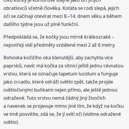
obratlovců včetně člověka. Koťata se rodí slepá, jejich
oči se začínají otevírat mezi 8.–14. dnem věku a během
dalšího týdne jsou už plně funkční.
Předpokládá se, že kočky jsou mírně krátkozraké –
nejostřeji vidí předměty vzdálené mezi 2 až 6 metry.
Rohovka kočičího oka klenutější, aby zachytila více
paprsků, navíc má kočka za sítnicí ještě jednu cévnatou
vrstvu, která se označuje tapetum lucidum a funguje
jako zrcadlo, které odráží světlo zpět, takže projde
světločivnými buňkami nejen přímo, ale ještě jednou
odražené. Tuto vrstvu nemá žádný jiný živočich
a navenek se projevuje mimo jiné tím, že když na kočku
ve tmě posvítíte, zdá se, že jí svítí oči (vidíme odražené
světlo).