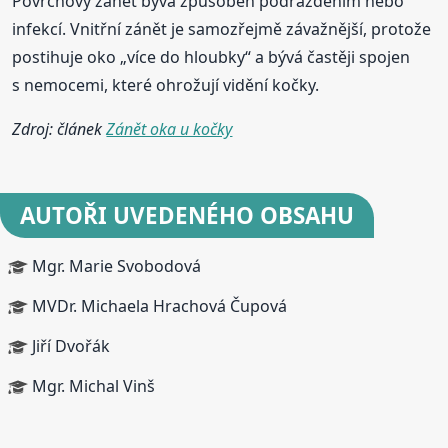
Povrchový zánět bývá způsoben podrážděním nebo
infekcí. Vnitřní zánět je samozřejmě závažnější, protože
postihuje oko „více do hloubky“ a bývá častěji spojen
s nemocemi, které ohrožují vidění kočky.
Zdroj: článek
Zánět oka u kočky
AUTOŘI UVEDENÉHO OBSAHU
Mgr. Marie Svobodová
MVDr. Michaela Hrachová Čupová
Jiří Dvořák
Mgr. Michal Vinš