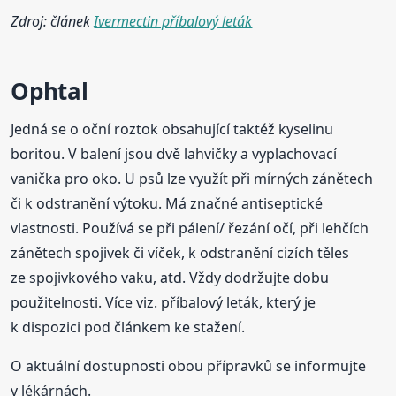
Zdroj: článek
Ivermectin příbalový leták
Ophtal
Jedná se o oční roztok obsahující taktéž kyselinu
boritou. V balení jsou dvě lahvičky a vyplachovací
vanička pro oko. U psů lze využít při mírných zánětech
či k odstranění výtoku. Má značné antiseptické
vlastnosti. Používá se při pálení/ řezání očí, při lehčích
zánětech spojivek či víček, k odstranění cizích těles
ze spojivkového vaku, atd. Vždy dodržujte dobu
použitelnosti. Více viz. příbalový leták, který je
k dispozici pod článkem ke stažení.
O aktuální dostupnosti obou přípravků se informujte
v lékárnách.