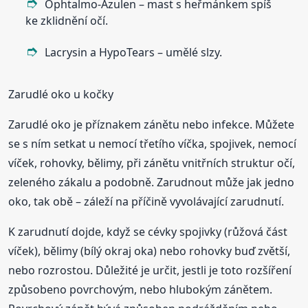
Ophtalmo-Azulen – mast s heřmánkem spíš
ke zklidnění očí.
Lacrysin a HypoTears – umělé slzy.
Zarudlé oko u kočky
Zarudlé oko je příznakem zánětu nebo infekce. Můžete
se s ním setkat u nemocí třetího víčka, spojivek, nemocí
víček, rohovky, bělimy, při zánětu vnitřních struktur očí,
zeleného zákalu a podobně. Zarudnout může jak jedno
oko, tak obě – záleží na příčině vyvolávající zarudnutí.
K zarudnutí dojde, když se cévky spojivky (růžová část
víček), bělimy (bílý okraj oka) nebo rohovky buď zvětší,
nebo rozrostou. Důležité je určit, jestli je toto rozšíření
způsobeno povrchovým, nebo hlubokým zánětem.