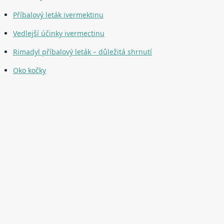
Příbalový leták ivermektinu
Vedlejší účinky ivermectinu
Rimadyl příbalový leták – důležitá shrnutí
Oko kočky