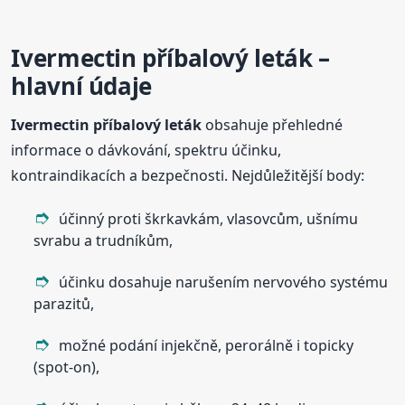
Ivermectin příbalový leták –
hlavní údaje
Ivermectin příbalový leták
obsahuje přehledné
informace o dávkování, spektru účinku,
kontraindikacích a bezpečnosti. Nejdůležitější body:
účinný proti škrkavkám, vlasovcům, ušnímu
svrabu a trudníkům,
účinku dosahuje narušením nervového systému
parazitů,
možné podání injekčně, perorálně i topicky
(spot-on),