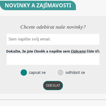
NOVINKY
A ZAJÍMAVOSTI
Chcete odebírat naše novinky?
Dokažte, že jste člověk a napište sem
číslicemi
číslo
tři
.
zapsat se
odhlásit se
ODESLAT