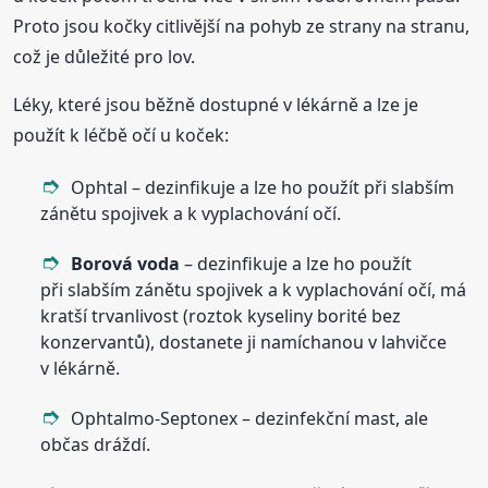
Proto jsou kočky citlivější na pohyb ze strany na stranu,
což je důležité pro lov.
Léky, které jsou běžně dostupné v lékárně a lze je
použít k léčbě očí u koček:
Ophtal – dezinfikuje a lze ho použít při slabším
zánětu spojivek a k vyplachování očí.
Borová
voda
– dezinfikuje a lze ho použít
při slabším zánětu spojivek a k vyplachování očí, má
kratší trvanlivost (roztok kyseliny borité bez
konzervantů), dostanete ji namíchanou v lahvičce
v lékárně.
Ophtalmo-Septonex – dezinfekční mast, ale
občas dráždí.