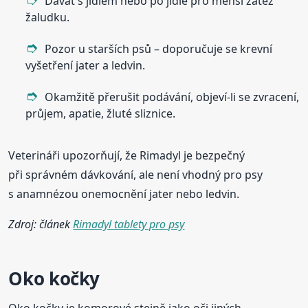
Dávat s jídlem nebo po jídle pro menší zátěž
žaludku.
Pozor u starších psů – doporučuje se krevní
vyšetření jater a ledvin.
Okamžitě přerušit podávání, objeví-li se zvracení,
průjem, apatie, žluté sliznice.
Veterináři upozorňují, že Rimadyl je bezpečný
při správném dávkování, ale není vhodný pro psy
s anamnézou onemocnění jater nebo ledvin.
Zdroj: článek
Rimadyl tablety pro psy
Oko kočky
Oko kočky je komorové stejně jako oči jiných