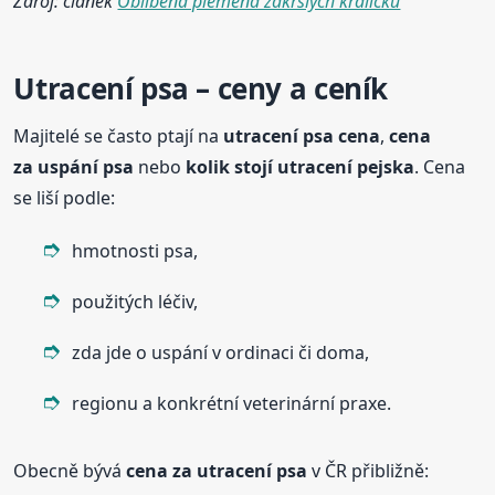
Zdroj: článek
Oblíbená plemena zakrslých králíčků
Utracení psa – ceny a ceník
Majitelé se často ptají na
utracení psa cena
,
cena
za uspání psa
nebo
kolik stojí utracení pejska
. Cena
se liší podle:
hmotnosti psa,
použitých léčiv,
zda jde o uspání v ordinaci či doma,
regionu a konkrétní veterinární praxe.
Obecně bývá
cena za utracení psa
v ČR přibližně: