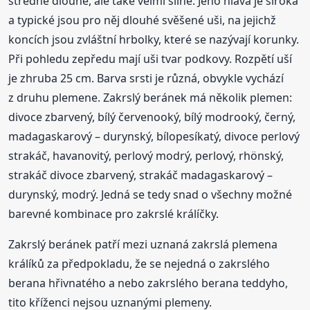
středně dlouhé, ale také velmi silné. Jeho hlava je široká
a typické jsou pro něj dlouhé svěšené uši, na jejichž
koncích jsou zvláštní hrbolky, které se nazývají korunky.
Při pohledu zepředu mají uši tvar podkovy. Rozpětí uší
je zhruba 25 cm. Barva srsti je různá, obvykle vychází
z druhu plemene. Zakrslý beránek má několik plemen:
divoce zbarvený, bílý červenooký, bílý modrooký, černý,
madagaskarový – durynský, bílopesíkatý, divoce perlový
strakáč, havanovitý, perlový modrý, perlový, rhönský,
strakáč divoce zbarvený, strakáč madagaskarový –
durynský, modrý. Jedná se tedy snad o všechny možné
barevné kombinace pro zakrslé králíčky.
Zakrslý beránek patří mezi uznaná zakrslá plemena
králíků za předpokladu, že se nejedná o zakrslého
berana hřivnatého a nebo zakrslého berana teddyho,
tito kříženci nejsou uznanými plemeny.