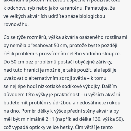
k odchovu ryb nebo jako karanténu. Pamatujte, že
ve velkých akváriích udržíte snáze biologickou
rovnováhu.
Co se týče rozměrů, výška akvária osázeného rostlinami
by neměla přesahovat 50 cm, protože byste později
řešili problém s prosvícením celého vodního sloupce.
Do 50 cm bez problémů postačí obyčejné zářivky,
nad tuto hranici je možné je také použít, ale lepší je
uvažovat o alternativním zdroji světla – k tomu
se nejlépe hodí nízkotlaké sodíkové výbojky. Dalším
důvodem této výšky je praktičnost – u vyšších akvárií
budete mít problém s údržbou a nedosáhnete rukou
na dno. Poměr délky k výšce přední stěny akvária by
měl být minimálně 2 : 1 (například délka 130, výška 50),
což vypadá opticky velice hezky. Čím větší je tento