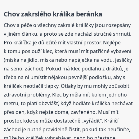
Chov zakrslého králíka beránka
Chov a péče o všechny zakrslé králíčky jsou rozepsány
v jiném článku, a proto se zde nachází stručné shrnutí.
Pro králíčka je důležité mít vlastní prostor. Nejlépe
k tomu poslouží klec, která musí mít patřičné vybavení
(miska na jídlo, miska nebo napáječka na vodu, jesličky
na seno, záchod). Pokud má klec podlahu z drátků, je
třeba na ni umístit nějakou pevnější podložku, aby si
králíček neotlačil tlapky. Otlaky by mu mohly způsobit
zdravotní problémy. Klec by měla mít kolem jednoho
metru, to platí obzvlášť, když hodláte králíčka nechávat
přes den, když nejste doma, zavřeného. Musí mít
prostor, kde se může dostatečně „vyřádit“. Králičí
záchod je nutné pravidelně čistit, pokud tak neučiníte,
může ho králíček vyhrabávat, nebo ho přestane