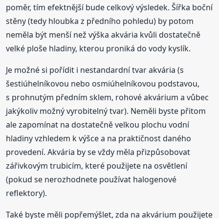
poměr, tím efektnější bude celkový výsledek. Šířka boční
stěny (tedy hloubka z předního pohledu) by potom
neměla být menší než výška akvária kvůli dostatečně
velké ploše hladiny, kterou proniká do vody kyslík.
Je možné si pořídit i nestandardní tvar akvária (s
šestiúhelníkovou nebo osmiúhelníkovou podstavou,
s prohnutým předním sklem, rohové akvárium a vůbec
jakýkoliv možný vyrobitelný tvar). Neměli byste přitom
ale zapomínat na dostatečně velkou plochu vodní
hladiny vzhledem k výšce a na praktičnost daného
provedení. Akvária by se vždy měla přizpůsobovat
zářivkovým trubicím, které použijete na osvětlení
(pokud se nerozhodnete používat halogenové
reflektory).
Také byste měli popřemýšlet, zda na akvárium použijete