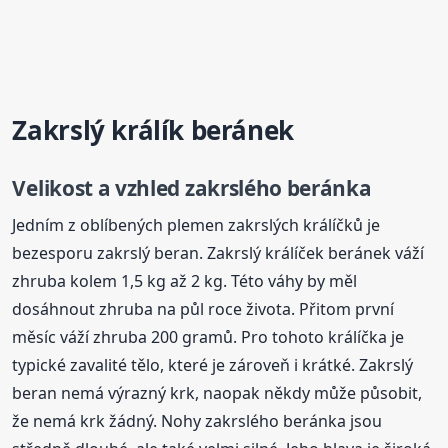
Zakrslý králík beránek
Velikost a vzhled zakrslého beránka
Jedním z oblíbených plemen zakrslých králíčků je
bezesporu zakrslý beran. Zakrslý králíček beránek váží
zhruba kolem 1,5 kg až 2 kg. Této váhy by měl
dosáhnout zhruba na půl roce života. Přitom první
měsíc váží zhruba 200 gramů. Pro tohoto králíčka je
typické zavalité tělo, které je zároveň i krátké. Zakrslý
beran nemá výrazný krk, naopak někdy může působit,
že nemá krk žádný. Nohy zakrslého beránka jsou