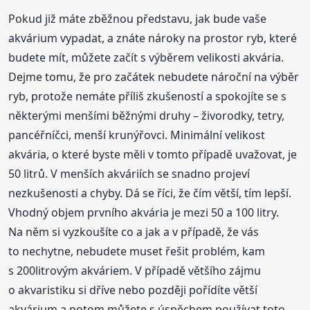
Pokud již máte zběžnou představu, jak bude vaše
akvárium vypadat, a znáte nároky na prostor ryb, které
budete mít, můžete začít s výběrem velikosti akvária.
Dejme tomu, že pro začátek nebudete nároční na výběr
ryb, protože nemáte příliš zkušeností a spokojíte se s
některými menšími běžnými druhy – živorodky, tetry,
pancéřníčci, menší krunýřovci. Minimální velikost
akvária, o které byste měli v tomto případě uvažovat, je
50 litrů. V menších akváriích se snadno projeví
nezkušenosti a chyby. Dá se říci, že čím větší, tím lepší.
Vhodný objem prvního akvária je mezi 50 a 100 litry.
Na něm si vyzkoušíte co a jak a v případě, že vás
to nechytne, nebudete muset řešit problém, kam
s 200litrovým akváriem. V případě většího zájmu
o akvaristiku si dříve nebo později pořídíte větší
akvárium a potom můžete s úspěchem používat toto