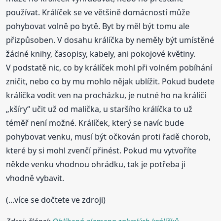
používat. Králíček se ve většině domácností může
pohybovat volně po bytě. Byt by měl být tomu ale
přizpůsoben. V dosahu králíčka by neměly být umístěné
žádné knihy, časopisy, kabely, ani pokojové květiny.
V podstatě nic, co by králíček mohl při volném pobíhání
zničit, nebo co by mu mohlo nějak ublížit. Pokud budete
králíčka vodit ven na procházku, je nutné ho na králičí
„kšíry“ učit už od malička, u staršího králíčka to už
téměř není možné. Králíček, který se navíc bude
pohybovat venku, musí být očkován proti řadě chorob,
které by si mohl zvenčí přinést. Pokud mu vytvoříte
někde venku vhodnou ohrádku, tak je potřeba ji
vhodně vybavit.
(...více se dočtete ve zdroji)